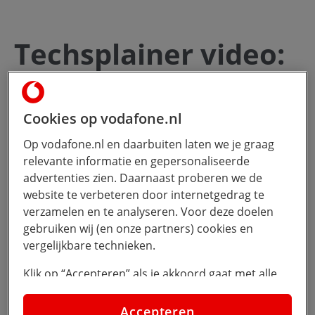
Techsplainer video:
hybride werken
lessen van
Cookies op vodafone.nl
VodafoneZiggo
Op vodafone.nl en daarbuiten laten we je graag
relevante informatie en gepersonaliseerde
advertenties zien. Daarnaast proberen we de
klik om
4 minuten
- 19 juni 2024
website te verbeteren door internetgedrag te
verzamelen en te analyseren. Voor deze doelen
Door Vodafone Business
gebruiken wij (en onze partners) cookies en
vergelijkbare technieken.
#
#
#
Moderne Werkplek
Ondernemen
Werkt Gewoon
Klik op “Accepteren” als je akkoord gaat met alle
#
Video
cookies. Kies je voor “Nee, liever niet”, dan
plaatsen we alleen strikt noodzakelijke cookies om
Accepteren