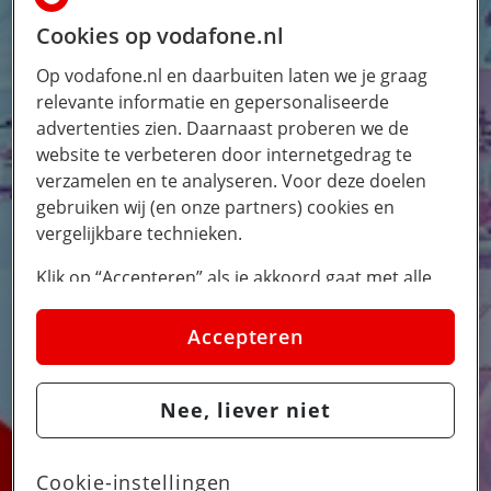
Cookies op vodafone.nl
Op vodafone.nl en daarbuiten laten we je graag
relevante informatie en gepersonaliseerde
advertenties zien. Daarnaast proberen we de
website te verbeteren door internetgedrag te
verzamelen en te analyseren. Voor deze doelen
gebruiken wij (en onze partners) cookies en
vergelijkbare technieken.
Klik op “Accepteren” als je akkoord gaat met alle
cookies. Kies je voor “Nee, liever niet”, dan
plaatsen we alleen strikt noodzakelijke cookies om
Accepteren
de website goed te laten werken. Dat betekent dat
we geen vormen van personalisatie toepassen.
Nee, liever niet
Via cookie instellingen kan je zelf bepalen welke
cookies worden geplaatst. Je kan je keuze altijd
wijzigen of intrekken op de
cookies pagina
. In ons
Cookie-instellingen