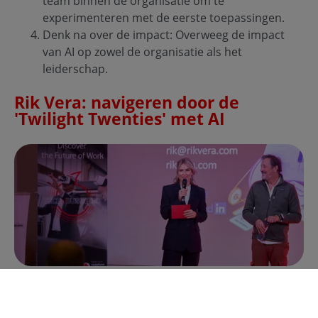
team binnen de organisatie om te
experimenteren met de eerste toepassingen.
Denk na over de impact: Overweeg de impact
van AI op zowel de organisatie als het
leiderschap.
Rik Vera: navigeren door de
'Twilight Twenties' met AI
Futuroloog Rik Vera bood inzicht in de uitdagingen
van de 'Twilight Twenties', een overgangsperiode