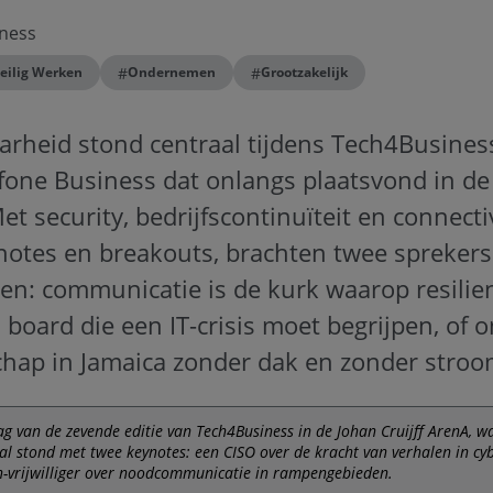
ness
#
#
eilig Werken
Ondernemen
Grootzakelijk
arheid stond centraal tijdens Tech4Business,
fone Business dat onlangs plaatsvond in de
et security, bedrijfscontinuïteit en connectiv
notes en breakouts, brachten twee sprekers
ren: communicatie is de kurk waarop resilienc
board die een IT-crisis moet begrijpen, of 
ap in Jamaica zonder dak en zonder stro
lag van de zevende editie van Tech4Business in de Johan Cruijff ArenA, w
l stond met twee keynotes: een CISO over de kracht van verhalen in cyb
-vrijwilliger over noodcommunicatie in rampengebieden.