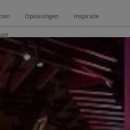
ge
cten
Oplossingen
Inspiratie
Digitalisering
Ondernemen
Digital marketing
Innovati
ort