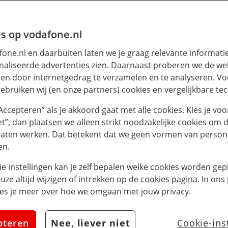
s op vodafone.nl
one.nl en daarbuiten laten we je graag relevante informati
aliseerde advertenties zien. Daarnaast proberen we de web
en door internetgedrag te verzamelen en te analyseren. Vo
ebruiken wij (en onze partners) cookies en vergelijkbare te
“Accepteren” als je akkoord gaat met alle cookies. Kies je voo
iet”, dan plaatsen we alleen strikt noodzakelijke cookies om 
laten werken. Dat betekent dat we geen vormen van persona
en.
ie instellingen kan je zelf bepalen welke cookies worden gepl
euze altijd wijzigen of intrekken op de
cookies pagina
. In ons
es je meer over hoe we omgaan met jouw privacy.
pteren
Nee, liever niet
Cookie-ins