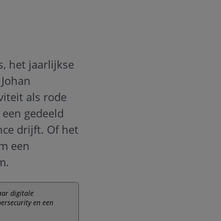
 het jaarlijkse
 Johan
iteit als rode
 een gedeeld
e drijft. Of het
om een
om.
aar digitale
ersecurity en een