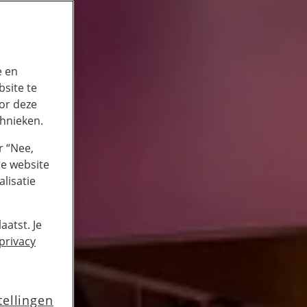
e en
site te
or deze
chnieken.
r “Nee,
de website
lisatie
aatst. Je
privacy
tellingen