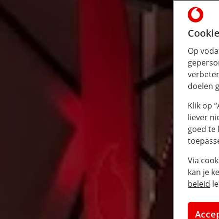
Cookie
Op vodaf
geperson
verbeter
doelen g
Klik op 
liever n
goed te 
toepass
Via cook
kan je k
beleid
le
Acce