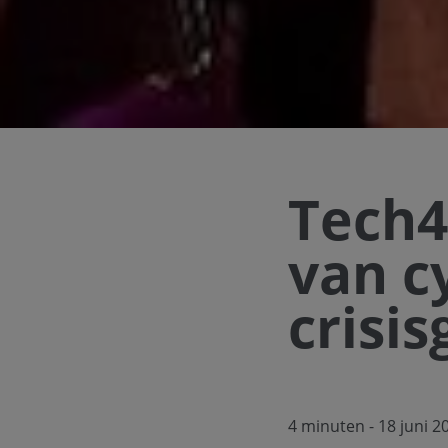
Tech4B
van c
crisi
4 minuten
- 18 juni 2