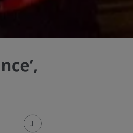
nce’,
klik om de deellinks te openen