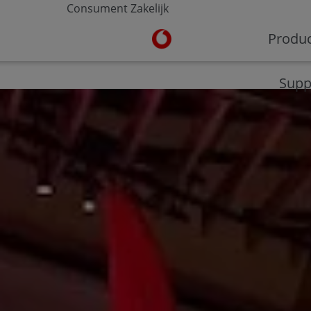
Consument
Zakelijk
Ga naar de Vodafone homepa
Produ
V-Hub
Moderne werkplek
Veilig werken
Supp