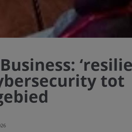
usiness: ‘resilie
ybersecurity tot
sgebied
026