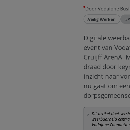
Door Vodafone Busi
Veilig Werken
#
V
Digitale weerba
event van Voda
Cruijff ArenA. M
draad door key
inzicht naar vo
nu gaat om een 
dorpsgemeensch
Dit artikel doet vers
weerbaarheid centraa
Vodafone Foundation