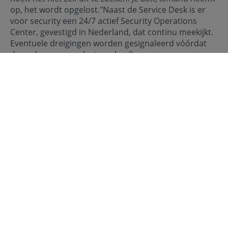
op, het wordt opgelost."Naast de Service Desk is er
voor security een 24/7 actief Security Operations
Center, gevestigd in Nederland, dat continu meekijkt.
Eventuele dreigingen worden gesignaleerd vóórdat
de ondernemer er last van heeft.
Wat maakt de beheerde werkplek veilig?
'SOC: zo bewaakt
MKB Business ICT uw digitale werkplek dag en nacht'
Transparant en toegankelijk
Een bijkomend voordeel dat ondernemers in de