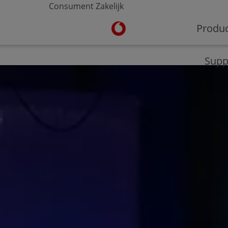
Consument
Zakelijk
Ga naar de Vodafone homepa
Produ
V-Hub
Moderne werkplek
Veilig werken
Supp