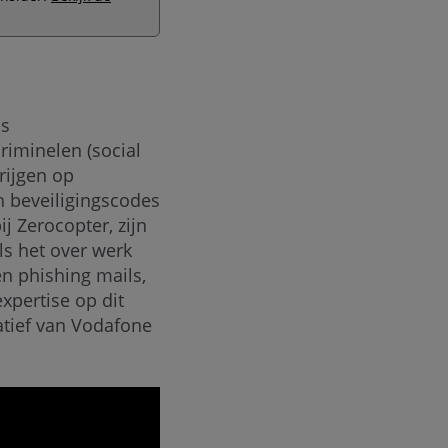
ls
riminelen (social
rijgen op
n beveiligingscodes
j Zerocopter, zijn
ls het over werk
en phishing mails,
xpertise op dit
iatief van Vodafone