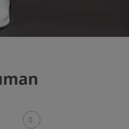
human
klik om de deellinks te openen