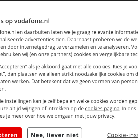
s op vodafone.nl
one.nl en daarbuiten laten we je graag relevante informati
aliseerde advertenties zien. Daarnaast proberen we de web
en door internetgedrag te verzamelen en te analyseren. Vo
ebruiken wij (en onze partners) cookies en vergelijkbare te
“Accepteren” als je akkoord gaat met alle cookies. Kies je voo
iet”, dan plaatsen we alleen strikt noodzakelijke cookies om 
laten werken. Dat betekent dat we geen vormen van persona
en.
ie instellingen kan je zelf bepalen welke cookies worden gepl
euze altijd wijzigen of intrekken op de
cookies pagina
. In ons
es je meer over hoe we omgaan met jouw privacy.
pteren
Nee, liever niet
Cookie-ins