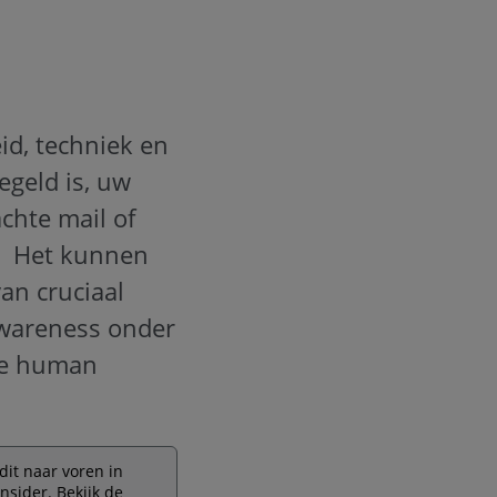
eid, techniek en
egeld is, uw
chte mail of
g. Het kunnen
an cruciaal
 awareness onder
ke human
dit naar voren in
Insider.
Bekijk de