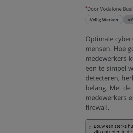
Door Vodafone Busi
Veilig Werken
#
V
Optimale cyberse
mensen. Hoe goe
medewerkers ku
een te simpel 
detecteren, he
belang. Met de 
medewerkers en
firewall.
Bouw een sterke hum
zijn optreden in de