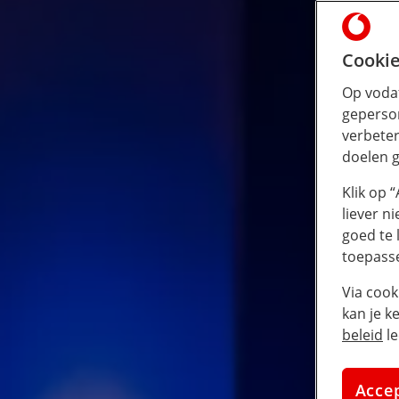
Cookie
Op vodaf
geperson
verbeter
doelen g
Klik op 
liever n
goed te 
toepass
Via cook
kan je k
beleid
le
Acce