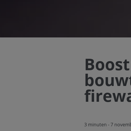
Boost
bouwt
firewa
3 minuten
- 7 novem