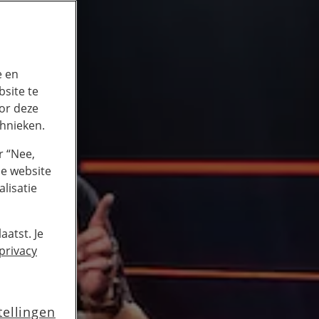
e en
site te
or deze
chnieken.
r “Nee,
de website
lisatie
aatst. Je
privacy
tellingen