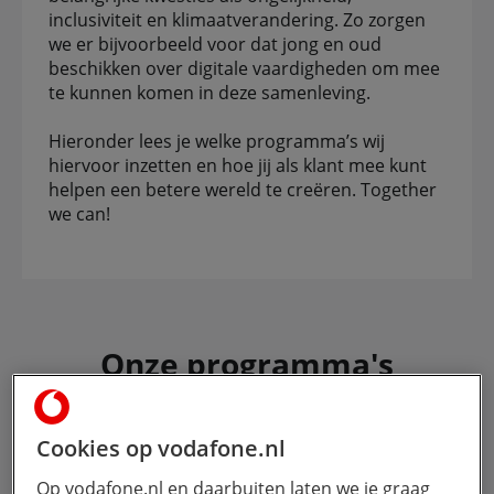
inclusiviteit en klimaatverandering. Zo zorgen
we er bijvoorbeeld voor dat jong en oud
beschikken over digitale vaardigheden om mee
te kunnen komen in deze samenleving.
Hieronder lees je welke programma’s wij
hiervoor inzetten en hoe jij als klant mee kunt
helpen een betere wereld te creëren. Together
we can!
Onze programma's
Cookies op vodafone.nl
Op vodafone.nl en daarbuiten laten we je graag