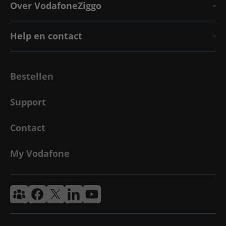
Over VodafoneZiggo
Help en contact
Bestellen
Support
Contact
My Vodafone
Vodafone & Ziggo Community
Vodafone Facebook
Vodafone X
VodafoneZiggo LinkedIn
Vodafone YouTube