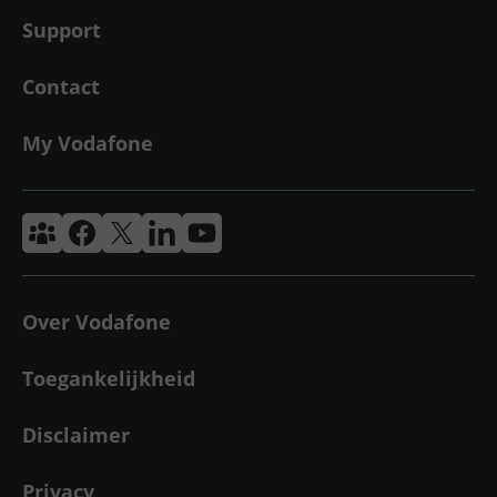
Support
Contact
My Vodafone
Vodafone & Ziggo Community
Vodafone Facebook
Vodafone X
VodafoneZiggo LinkedIn
Vodafone YouTube
Over Vodafone
Toegankelijkheid
Disclaimer
Privacy