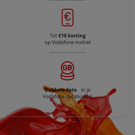
Tot
€10 korting
op Vodafone mobiel
Dubbele data
in je
Vodafone databundel