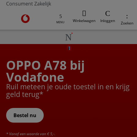
Consument
Zakelijk
Ga naar de Vodafone homepage
Winkelwagen
Inloggen
MENU
Zoeken
OPPO A78 bij
Vodafone
Ruil meteen je oude toestel in en krijg
geld terug*
Bestel nu
* Vanaf een waarde van € 5,-.