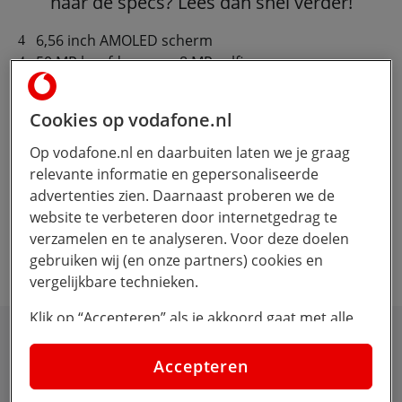
naar de specs? Lees dan snel verder!
6,56 inch AMOLED scherm
50 MP hoofdcamera, 8 MP selfie camera
128 GB opslaggeheugen, uitbreidbaar met Micro
SD
Cookies op vodafone.nl
Gloednieuw ColorOS (Android 13)
besturingssysteem
Op vodafone.nl en daarbuiten laten we je graag
relevante informatie en gepersonaliseerde
advertenties zien. Daarnaast proberen we de
Geselecteerde apparaat en sim-only ID's voor
website te verbeteren door internetgedrag te
carrousel zijn niet op voorraad
verzamelen en te analyseren. Voor deze doelen
gebruiken wij (en onze partners) cookies en
vergelijkbare technieken.
Klik op “Accepteren” als je akkoord gaat met alle
cookies. Kies je voor “Nee, liever niet”, dan
OPPO A78 specificaties
plaatsen we alleen strikt noodzakelijke cookies om
Accepteren
de website goed te laten werken. Dat betekent dat