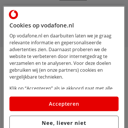
6,72 inch FHD+ scherm
4GB werkgeheugen (Uitbreidbaar)
Snelladen (binnen 30 minuten op 51%)
Cookies op vodafone.nl
108 MP ultraheldere beelden
Op vodafone.nl en daarbuiten laten we je graag
relevante informatie en gepersonaliseerde
advertenties zien. Daarnaast proberen we de
website te verbeteren door internetgedrag te
verzamelen en te analyseren. Voor deze doelen
OPPO A79 specificaties
gebruiken wij (en onze partners) cookies en
vergelijkbare technieken.
Klik op “Accepteren” als je akkoord gaat met alle
Portret Expert
cookies. Kies je voor “Nee, liever niet”, dan
Het krachtige camerasysteem kan
plaatsen we alleen strikt noodzakelijke cookies om
Accepteren
met behulp van het superresolutie-
de website goed te laten werken. Dat betekent dat
algoritme ultraheldere en
we geen vormen van personalisatie toepassen.
gedetailleerde beelden vastleggen van
Nee, liever niet
108 MP.
Via cookie instellingen kan je zelf bepalen welke