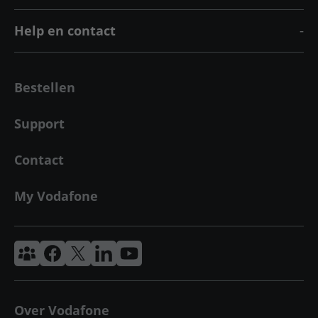
Help en contact
Bestellen
Support
Contact
My Vodafone
Vodafone & Ziggo Community
Vodafone Facebook
Vodafone X
VodafoneZiggo LinkedIn
Vodafone YouTube
Over Vodafone