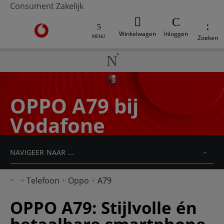
Consument
Zakelijk
Ga naar de Vodafone homepage
Winkelwagen
Inloggen
MENU
Zoeken
OPPO A79 bij
Vodafone
NAVIGEER NAAR ...
Telefoon
Oppo
A79
OPPO A79: Stijlvolle én