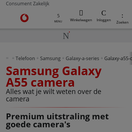
Consument
Zakelijk
Ga naar de Vodafone homepage
Winkelwagen
Inloggen
MENU
Zoeken
Telefoon
Samsung
Galaxy-a-series
Galaxy-a55-
Samsung Galaxy
A55 camera
Alles wat je wilt weten over de
camera
Premium uitstraling met
goede camera's