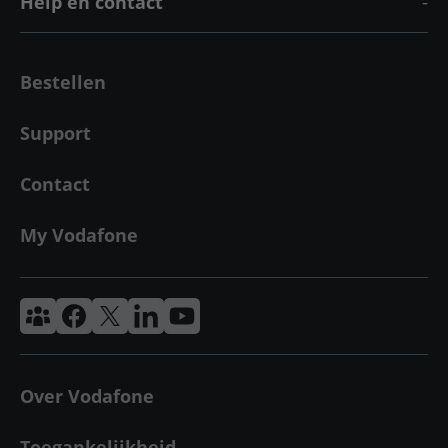
Help en contact
Bestellen
Support
Contact
My Vodafone
Vodafone & Ziggo Community
Vodafone Facebook
Vodafone X
VodafoneZiggo LinkedIn
Vodafone YouTube
Over Vodafone
Toegankelijkheid