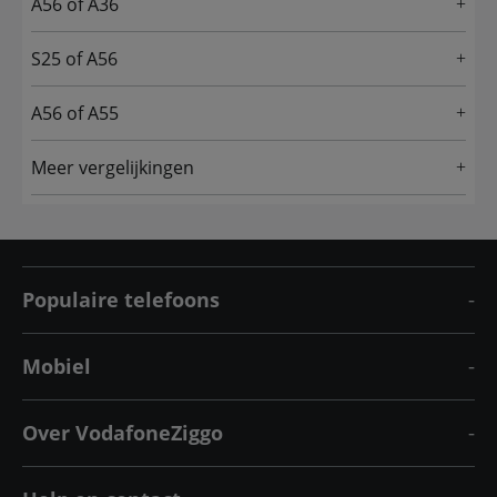
A56 of A36
S25 of A56
A56 of A55
Meer vergelijkingen
Populaire telefoons
Mobiel
Over VodafoneZiggo