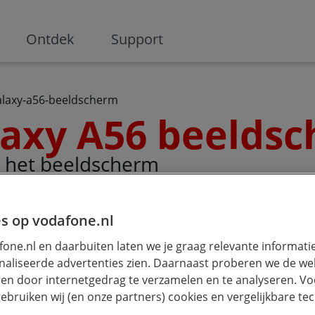
ge
Ontdek
Support
laxy-a56-beeldscherm
axy A56 beelds
er het beeldscherm
D scherm
s op vodafone.nl
ukwekkend FHD+ Super AMOLED-display dat gebruikma
one.nl en daarbuiten laten we je graag relevante informati
n en diepe zwarttinten te leveren. Dankzij deze hoog
aliseerde advertenties zien. Daarnaast proberen we de web
gave, of je nu films kijkt, door sociale media scrolt
en door internetgedrag te verzamelen en te analyseren. Vo
ieme kijkervaring krijgt. Doordat de schermranden nog
ebruiken wij (en onze partners) cookies en vergelijkbare te
laat opgaan in je content.