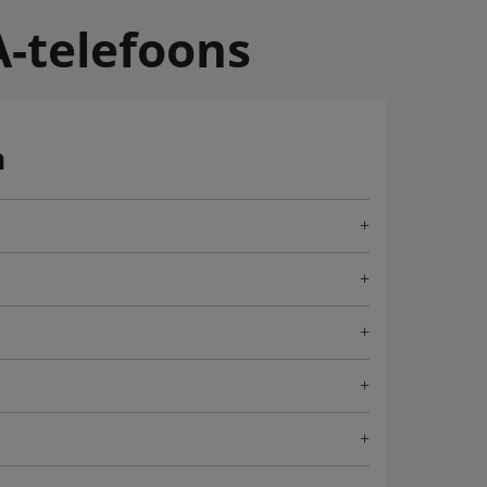
A-telefoons
n