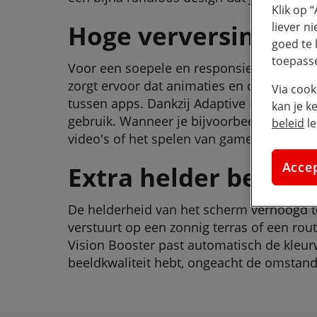
Klik op 
Hoge verversingssn
liever n
goed te 
toepass
Voor een soepele en responsieve gebruik
zorgt ervoor dat animaties en overgangen
Via cook
tussen apps. Dankzij Adaptive Refresh Ra
kan je k
gebruik. Wanneer je bijvoorbeeld een boek 
beleid
le
video's of het spelen van games wordt de 
Acce
Extra helder beeld
De helderheid van het scherm verhoogd tot 
verstuurt op een zonnig terras of een rout
Vision Booster past automatisch de kleurw
beeldkwaliteit hebt, ongeacht de omstan