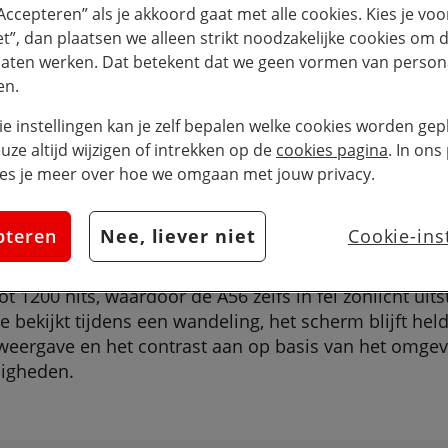
“Accepteren” als je akkoord gaat met alle cookies. Kies je voo
elheid
iet”, dan plaatsen we alleen strikt noodzakelijke cookies om 
laten werken. Dat betekent dat we geen vormen van persona
en.
servaring is de
Samsung
Galaxy A56 uitgerust met een
 vloeiend worden weergegeven, wat vooral merkbaar i
ie instellingen kan je zelf bepalen welke cookies worden gepl
te-technologie past de smartphone de verversingssn
euze altijd wijzigen of intrekken op de
cookies pagina
. In ons
of artikel leest, wordt de snelheid verlaagd om batte
es je meer over hoe we omgaan met jouw privacy.
snelheid juist verhoogd voor een extra soepele en rea
pteren
Nee, liever niet
Cookie-ins
1200 nits, waardoor de A56 zelfs in fel zonlicht uitst
e bekijkt tijdens een wandeling, het scherm blijft he
eergave en het contrast aan op basis van het omgeving
digheden.