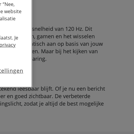
r “Nee,
de website
lisatie
 verversingssnelheid van 120 Hz. Dit
s bij scrollen, gamen en het wisselen
aatst. Je
elheid automatisch aan op basis van jouw
privacy
rij te besparen. Maar bij het kijken van
listische ervaring.
tellingen
ekend leesbaar blijft. Of je nu een bericht
lder en goed zichtbaar. De verbeterde
slicht, zodat je altijd de best mogelijke