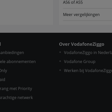
A56 of A55
Meer vergelijkingen
l
Over VodafoneZiggo
 aanbiedingen
VodafoneZiggo in Nederl
ele abonnementen
Vodafone Group
Only
Werken bij VodafoneZigg
aid
rang met Priority
krachtige netwerk