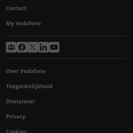
Contact
My Vodafone
Vodafone & Ziggo Community
Vodafone Facebook
Vodafone X
VodafoneZiggo LinkedIn
Vodafone YouTube
Over Vodafone
Toegankelijkheid
Disclaimer
Privacy
Cookies