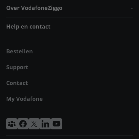
Over VodafoneZiggo
Help en contact
Bestellen
Support
Contact
My Vodafone
Vodafone & Ziggo Community
Vodafone Facebook
Vodafone X
VodafoneZiggo LinkedIn
Vodafone YouTube