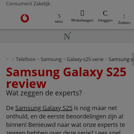
Consument
Zakelijk
Ga naar de Vodafone homepage
Winkelwagen
Inloggen
MENU
Zoeken
Telefoon
Samsung
Galaxy-s25-serie
Samsung-s
Samsung Galaxy S25
review
Wat zeggen de experts?
De
Samsung Galaxy S25
is nog maar net
onthuld, en de eerste beoordelingen zijn al
binnen! Benieuwd naar wat onze experts te
zeggen hebben over deze serie? Lees snel