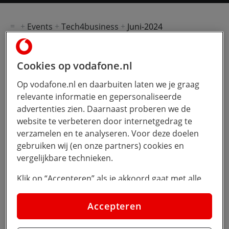
Events
Tech4business
Juni-2024
klik om de deellinks te openen
Cookies op vodafone.nl
Op vodafone.nl en daarbuiten laten we je graag
relevante informatie en gepersonaliseerde
Dit was Tech4Business
advertenties zien. Daarnaast proberen we de
2024
website te verbeteren door internetgedrag te
verzamelen en te analyseren. Voor deze doelen
Op 18 juni 2024 brachten we innovatie tot
gebruiken wij (en onze partners) cookies en
leven tijdens Tech4Business op het
vergelijkbare technieken.
historische Circuit Zandvoort.
Klik op “Accepteren” als je akkoord gaat met alle
cookies. Kies je voor “Nee, liever niet”, dan
In het snel veranderende zakelijke landschap is
innovatie essentieel om voorop te blijven. Tijdens dit
plaatsen we alleen strikt noodzakelijke cookies om
Accepteren
evenement hebben we de onbegrensde
de website goed te laten werken. Dat betekent dat
mogelijkheden van Artificial Intelligence, IoT en
we geen vormen van personalisatie toepassen.