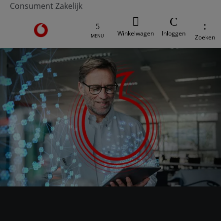
Consument
Zakelijk
Ga naar de Vodafone homepage
Winkelwagen
Inloggen
MENU
Zoeken