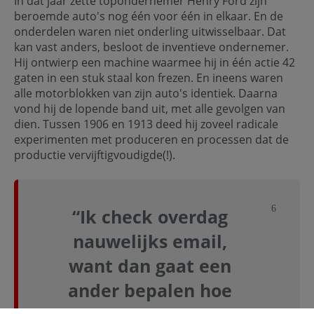
In dat jaar zette topondernemer Henry Ford zijn
beroemde auto's nog één voor één in elkaar. En de
onderdelen waren niet onderling uitwisselbaar. Dat
kan vast anders, besloot de inventieve ondernemer.
Hij ontwierp een machine waarmee hij in één actie 42
gaten in een stuk staal kon frezen. En ineens waren
alle motorblokken van zijn auto's identiek. Daarna
vond hij de lopende band uit, met alle gevolgen van
dien. Tussen 1906 en 1913 deed hij zoveel radicale
experimenten met produceren en processen dat de
productie vervijftigvoudigde(!).
Sluit not
“Ik check overdag
nauwelijks email,
want dan gaat een
ander bepalen hoe