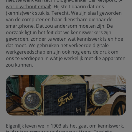
nieuwe werk van technologie-denker Cal Newport:
'A
world without email'
. Hij stelt daarin dat ons
(kennis)werk stuk is. Terecht. We zijn slaaf geworden
van de computer en haar dienstbare dienaar de
smartphone. Dat zou andersom moeten zijn. De
oorzaak ligt in het feit dat we kenniswerkers zijn
geworden, zonder te weten wat kenniswerk is en hoe
dat moet. We gebruiken het verkeerde digitale
werkgereedschap en zijn ook nog eens de druk om
ons te verdiepen in wát je werkelijk met die apparaten
zou kunnen.
Eigenlijk leven we in 1903 als het gaat om kenniswerk.