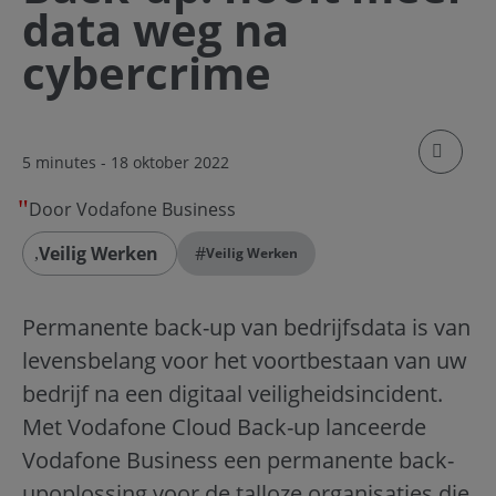
data weg na
cybercrime
klik om
5 minutes
- 18 oktober 2022
Door Vodafone Business
Veilig Werken
#
Veilig Werken
Permanente back-up van bedrijfsdata is van
levensbelang voor het voortbestaan van uw
bedrijf na een digitaal veiligheidsincident.
Met Vodafone Cloud Back-up lanceerde
Vodafone Business een permanente back-
upoplossing voor de talloze organisaties die