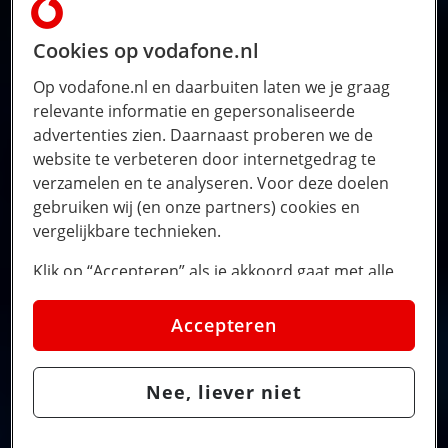
Cookies op vodafone.nl
Op vodafone.nl en daarbuiten laten we je graag
relevante informatie en gepersonaliseerde
advertenties zien. Daarnaast proberen we de
website te verbeteren door internetgedrag te
verzamelen en te analyseren. Voor deze doelen
gebruiken wij (en onze partners) cookies en
vergelijkbare technieken.
Klik op “Accepteren” als je akkoord gaat met alle
cookies. Kies je voor “Nee, liever niet”, dan
plaatsen we alleen strikt noodzakelijke cookies om
Accepteren
de website goed te laten werken. Dat betekent dat
we geen vormen van personalisatie toepassen.
Nee, liever niet
Via cookie instellingen kan je zelf bepalen welke
cookies worden geplaatst. Je kan je keuze altijd