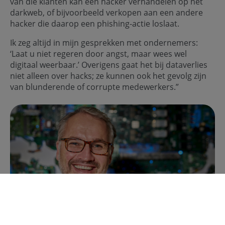
van die klanten kan een hacker verhandelen op het
darkweb, of bijvoorbeeld verkopen aan een andere
hacker die daarop een phishing-actie loslaat.
Ik zeg altijd in mijn gesprekken met ondernemers:
‘Laat u niet regeren door angst, maar wees wel
digitaal weerbaar.’ Overigens gaat het bij dataverlies
niet alleen over hacks; ze kunnen ook het gevolg zijn
van blunderende of corrupte medewerkers.”
Joost van Oord, productmanager in de zakelijke markt