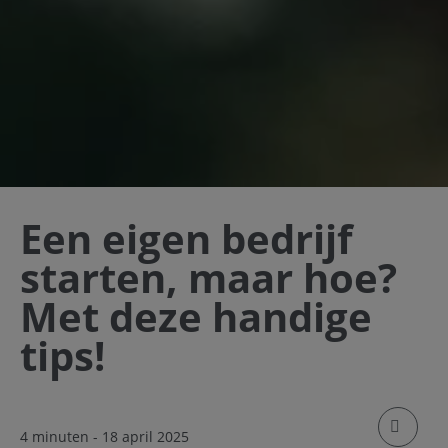
Een eigen bedrijf
starten, maar hoe?
Met deze handige
tips!
klik om
4 minuten
- 18 april 2025