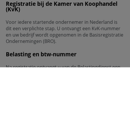
Registratie bij de Kamer van Koophandel
(KvK)
Voor iedere startende ondernemer in Nederland is
dit een verplichte stap. U ontvangt een KvK-nummer
en uw bedrijf wordt opgenomen in de Basisregistratie
Ondernemingen (BRO).
Belasting en btw-nummer
Na registratie ontvangt u van de Belastingdienst een
btw-nummer. Vervolgens dient u zelf zorg te dragen
voor de aangifte van de btw en inkomstenbelasting.
Vergunningen
Afhankelijk van het soort bedrijf dat u start, en in
welke branche, heeft u mogelijk een vergunning nodig
of dient u bepaalde maatregelen te treffen. Dit kan
variëren van een horecavergunning tot veiligheids- of