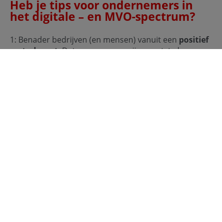
Heb je tips voor ondernemers in
het digitale – en MVO-spectrum?
1: Benader bedrijven (en mensen) vanuit een
positief
vertrekpunt
. Dat was een van mijn grootste lessen.
Wijs niet met een vingertje ‘dit doe je niet goed, hou je
aan de regeltjes’, maar communiceer vanuit het
positieve: ‘Hoe kunnen we je helpen om verder te
verbeteren?’
2:
“If you can’t measure it, you can’t change it”
(citaat van Peter Drucker). Data zijn een goudmijn.
Wanneer je deze kan analyseren en interpreteren
kom je cruciale dingen te weten en kan je daarop
anticiperen.
3:
Ga met je doelgroep om de tafel
voordat je een
volledig product bouwt. Test eerst je MVP (Minimum
Viable Product) en bouw stap voor stap verder op
basis van de feedback die je ontvangt.