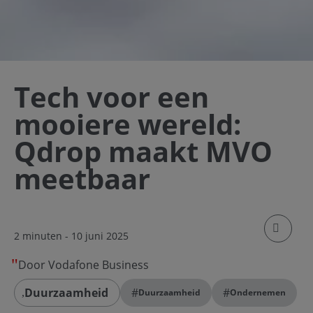
Tech voor een
mooiere wereld:
Qdrop maakt MVO
meetbaar
klik om
2 minuten
- 10 juni 2025
Door Vodafone Business
Duurzaamheid
#
#
Duurzaamheid
Ondernemen