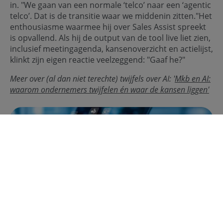
in. "We gaan van een normale ‘telco’ naar een ‘agentic
telco’. Dat is de transitie waar we middenin zitten."Het
enthousiasme waarmee hij over Sales Assist spreekt
is opvallend. Als hij de output van de tool live liet zien,
inclusief meetingagenda, kansenoverzicht en actielijst,
klinkt zijn eigen reactie veelzeggend: "Gaaf he?"
Meer over (al dan niet terechte) twijfels over AI: '
Mkb en AI:
waarom ondernemers twijfelen én waar de kansen liggen'
Lessen voor het mkb
De tool is volledig intern gebouwd, zonder externe
consultants. Mohammadi ziet er ook een bredere