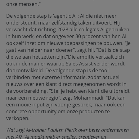
onze mensen."
De volgende stap is ‘agentic AI’: AI die niet meer
ondersteunt, maar zelfstandig taken uitvoert. Hij
verwacht dat richting 2028 alle collega's AI gebruiken
in hun werk, en dat ongeveer 30 procent van hen AI
ook zelf inzet om nieuwe toepassingen te bouwen. "Je
gaat van helper naar doener", zegt hij. "Dat is de stap
die we aan het zetten zijn."Die ambitie vertaalt zich
ook in de manier waarop Sales Assist verder wordt
doorontwikkeld. De volgende stap is de tool
verbinden met externe informatie, zodat actueel
nieuws over een klant direct meegenomen wordt in
de voorbereiding. "Stel je hebt een klant die uitbreidt
naar een nieuwe regio", zegt Mohammadi. "Dat kan
een mooie input zijn voor je gesprek, maar ook een
concrete opportunity om onze producten te
verkopen."
Wat zegt AI-trainer Paulien Pierik over beter ondernemen
met AI?
“AI maakt mkb’er sneller, creatiever en