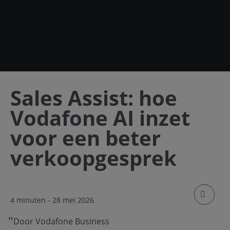
Sales Assist: hoe
Vodafone AI inzet
voor een beter
verkoopgesprek
klik om
4 minuten
- 28 mei 2026
Door Vodafone Business