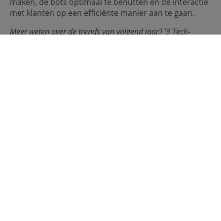
maken, de bots optimaal te benutten en de interactie
met klanten op een efficiënte manier aan te gaan.
Meer weten over de trends van volgend jaar?
'3 Tech-
trends voor mkb: zo loopt uw bedrijf in 2025 voorop'
4 Decentrale social
mediaplatformen
Steeds meer organisaties omarmen decentrale social
mediaplatformen. Het gaat om zogeheten DAO’s. Die
bieden bijvoorbeeld de mogelijkheid om een loyale
klantgemeenschap op te bouwen. Probeer klanten
bijvoorbeeld te betrekken bij productontwikkeling,