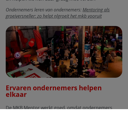
Ondernemers leren van ondernemers:
Mentoring als
groeiversneller: zo helpt nlgroeit het mkb vooruit
Ervaren ondernemers helpen
elkaar
De MKB Mentor werkt goed, omdat ondernemers
gewend zijn om to-the-point en hands-on met elkaar
in gesprek te gaan. In een open sfeer, zowel 1-op-1 als
in de rondetafelgesprekken tijdens de events. Kers: