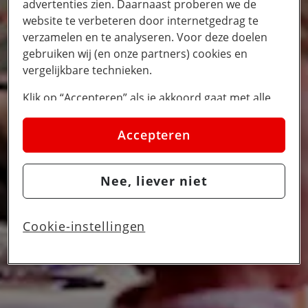
advertenties zien. Daarnaast proberen we de
website te verbeteren door internetgedrag te
verzamelen en te analyseren. Voor deze doelen
gebruiken wij (en onze partners) cookies en
vergelijkbare technieken.
Klik op “Accepteren” als je akkoord gaat met alle
cookies. Kies je voor “Nee, liever niet”, dan
plaatsen we alleen strikt noodzakelijke cookies om
Accepteren
de website goed te laten werken. Dat betekent dat
we geen vormen van personalisatie toepassen.
Nee, liever niet
Via cookie instellingen kan je zelf bepalen welke
cookies worden geplaatst. Je kan je keuze altijd
wijzigen of intrekken op de
cookies pagina
. In ons
Cookie-instellingen
privacy beleid
lees je meer over hoe we omgaan
met jouw privacy.