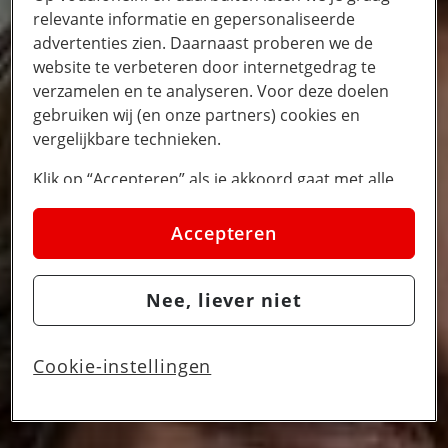
relevante informatie en gepersonaliseerde
advertenties zien. Daarnaast proberen we de
website te verbeteren door internetgedrag te
verzamelen en te analyseren. Voor deze doelen
gebruiken wij (en onze partners) cookies en
vergelijkbare technieken.
Klik op “Accepteren” als je akkoord gaat met alle
cookies. Kies je voor “Nee, liever niet”, dan
plaatsen we alleen strikt noodzakelijke cookies om
Accepteren
de website goed te laten werken. Dat betekent dat
we geen vormen van personalisatie toepassen.
Nee, liever niet
Via cookie instellingen kan je zelf bepalen welke
cookies worden geplaatst. Je kan je keuze altijd
wijzigen of intrekken op de
cookies pagina
. In ons
Cookie-instellingen
privacy beleid
lees je meer over hoe we omgaan
met jouw privacy.