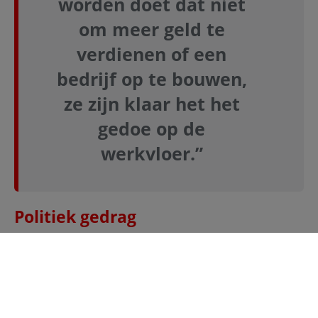
worden doet dat niet
om meer geld te
verdienen of een
bedrijf op te bouwen,
ze zijn klaar het het
gedoe op de
werkvloer.”
Politiek gedrag
Iemand die keurig is afgestudeerd, ervaring heeft met
vrijwilligerswerk en in de studententijd wat mooie
bestuursfuncties vervulde, maakt veel kans op een
mooie baan. Neem de student die het grootste
lustrumfeest ooit organiseert voor een