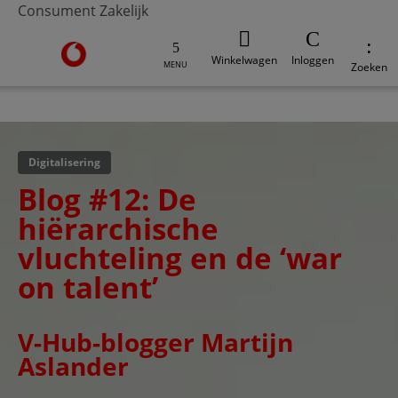
Consument
Zakelijk
Ga naar de Vodafone homepage
Winkelwagen
Inloggen
MENU
Zoeken
V-Hub
Moderne werkplek
Veilig werken
Digi
Digitalisering
Blog #12: De
hiërarchische
vluchteling en de ‘war
on talent’
V-Hub-blogger Martijn
Aslander