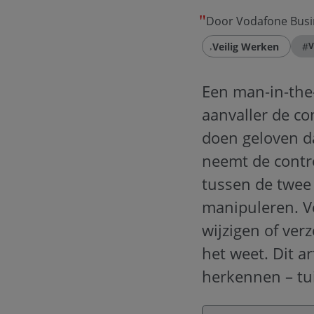
Door Vodafone Busi
Veilig Werken
#
V
Een man-in-the-
aanvaller de c
doen geloven da
neemt de contr
tussen de twee 
manipuleren. Ve
wijzigen of ver
het weet. Dit a
herkennen – tui