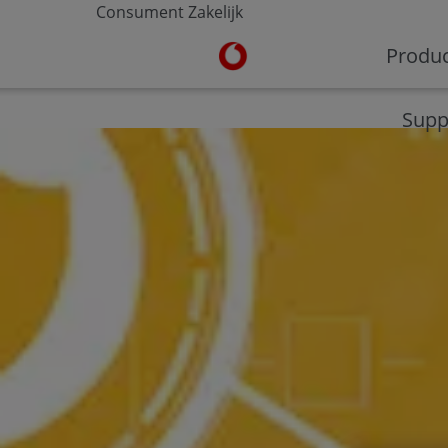
Consument
Zakelijk
Ga naar de Vodafone homepa
Produ
V-Hub
Moderne werkplek
Veilig werken
Supp