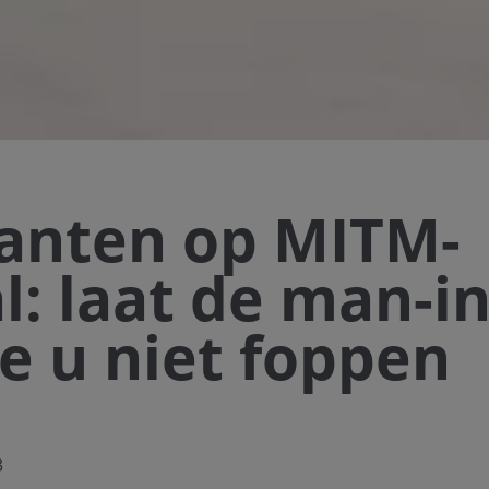
ianten op MITM-
l: laat de man-in
e u niet foppen
3