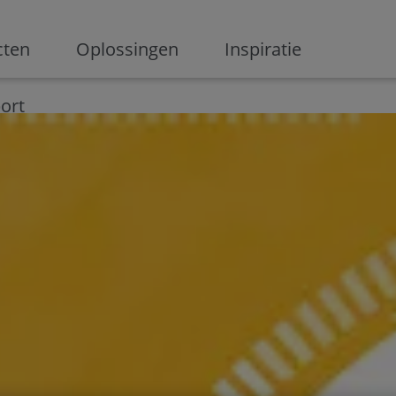
ge
cten
Oplossingen
Inspiratie
Digitalisering
Ondernemen
Digital marketing
Innovati
ort