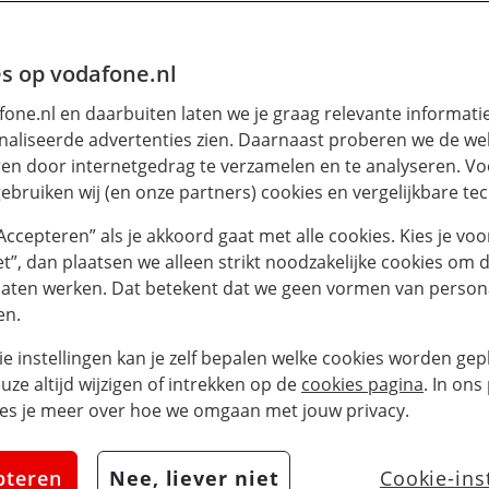
s op vodafone.nl
one.nl en daarbuiten laten we je graag relevante informati
aliseerde advertenties zien. Daarnaast proberen we de web
en door internetgedrag te verzamelen en te analyseren. Vo
ebruiken wij (en onze partners) cookies en vergelijkbare te
“Accepteren” als je akkoord gaat met alle cookies. Kies je voo
iet”, dan plaatsen we alleen strikt noodzakelijke cookies om 
laten werken. Dat betekent dat we geen vormen van persona
en.
ie instellingen kan je zelf bepalen welke cookies worden gepl
euze altijd wijzigen of intrekken op de
cookies pagina
. In ons
es je meer over hoe we omgaan met jouw privacy.
pteren
Nee, liever niet
Cookie-ins