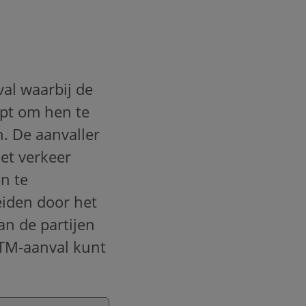
al waarbij de
ept om hen te
. De aanvaller
et verkeer
n te
eiden door het
an de partijen
MITM-aanval kunt