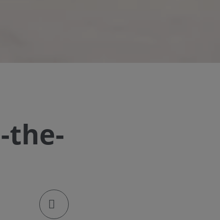
-the-
klik om de deellinks te openen