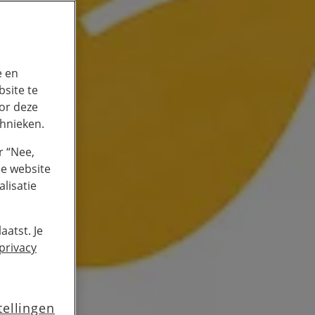
e en
site te
or deze
chnieken.
r “Nee,
de website
lisatie
aatst. Je
privacy
tellingen