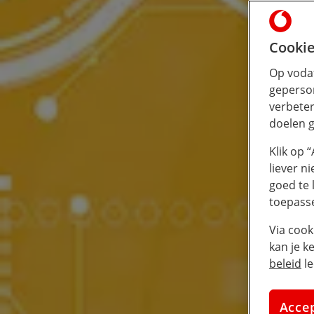
Cookie
Op vodaf
geperson
verbeter
doelen g
Klik op 
liever n
goed te 
toepass
Via cook
kan je k
beleid
le
Acce