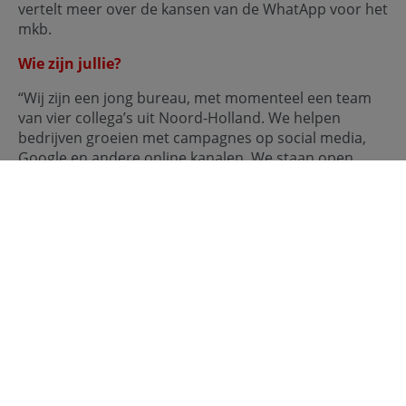
vertelt meer over de kansen van de WhatApp voor het
mkb.
Wie zijn jullie?
“Wij zijn een jong bureau, met momenteel een team
van vier collega’s uit Noord-Holland. We helpen
bedrijven groeien met campagnes op social media,
Google en andere online kanalen. We staan open
voor alle marketingvraagstukken en lossen het dan
zelf op, of we sturen in de goede richting.”
Meer weten over de trends van volgend jaar?
'3 Tech-
trends voor mkb: zo loopt uw bedrijf in 2025 voorop'