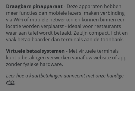
Draagbare pinapparaat
- Deze apparaten hebben
meer functies dan mobiele lezers, maken verbinding
via WiFi of mobiele netwerken en kunnen binnen een
locatie worden verplaatst - ideaal voor restaurants
waar aan tafel wordt betaald. Ze zijn compact, licht en
vaak betaalbaarder dan terminals aan de toonbank.
Virtuele betaalsystemen
- Met virtuele terminals
kunt u betalingen verwerken vanaf uw website of app
zonder fysieke hardware.
Leer hoe u kaartbetalingen aanneemt met
onze handige
gids
.