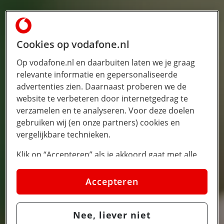
Cookies op vodafone.nl
Op vodafone.nl en daarbuiten laten we je graag
relevante informatie en gepersonaliseerde
advertenties zien. Daarnaast proberen we de
website te verbeteren door internetgedrag te
verzamelen en te analyseren. Voor deze doelen
gebruiken wij (en onze partners) cookies en
vergelijkbare technieken.
Klik op “Accepteren” als je akkoord gaat met alle
cookies. Kies je voor “Nee, liever niet”, dan
plaatsen we alleen strikt noodzakelijke cookies om
Accepteren
de website goed te laten werken. Dat betekent dat
we geen vormen van personalisatie toepassen.
Nee, liever niet
Via cookie instellingen kan je zelf bepalen welke