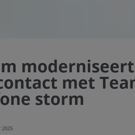
m moderniseert
contact met Tea
one storm
r 2025