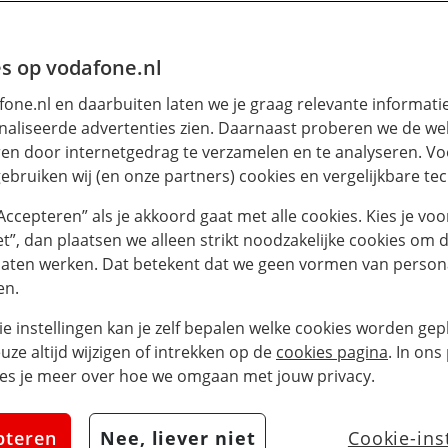
s op vodafone.nl
one.nl en daarbuiten laten we je graag relevante informati
aliseerde advertenties zien. Daarnaast proberen we de web
en door internetgedrag te verzamelen en te analyseren. Vo
ebruiken wij (en onze partners) cookies en vergelijkbare te
“Accepteren” als je akkoord gaat met alle cookies. Kies je voo
iet”, dan plaatsen we alleen strikt noodzakelijke cookies om 
laten werken. Dat betekent dat we geen vormen van persona
en.
ie instellingen kan je zelf bepalen welke cookies worden gepl
euze altijd wijzigen of intrekken op de
cookies pagina
. In ons
es je meer over hoe we omgaan met jouw privacy.
pteren
Nee, liever niet
Cookie-ins