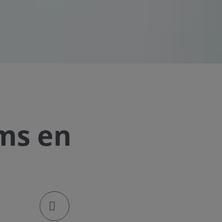
ms en
klik om de deellinks te openen