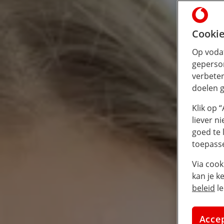
Cookie
Op vodaf
geperson
verbeter
doelen g
Klik op 
liever n
goed te 
toepass
Via cook
kan je k
beleid
le
Acce