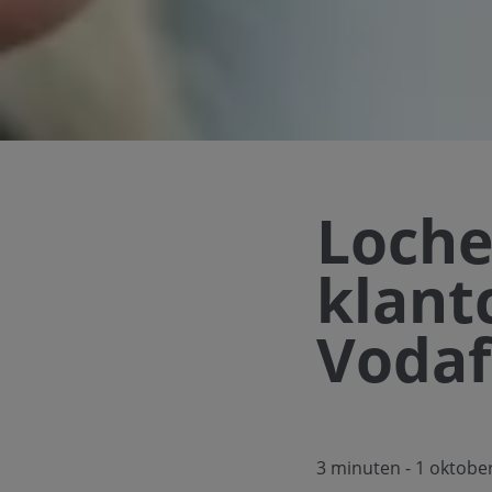
Loche
klant
Vodaf
3 minuten
- 1 oktobe