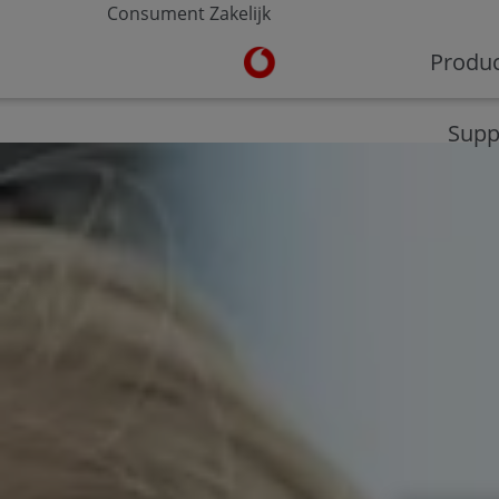
Consument
Zakelijk
Ga naar de Vodafone homepa
Produ
V-Hub
Moderne werkplek
Veilig werken
Supp