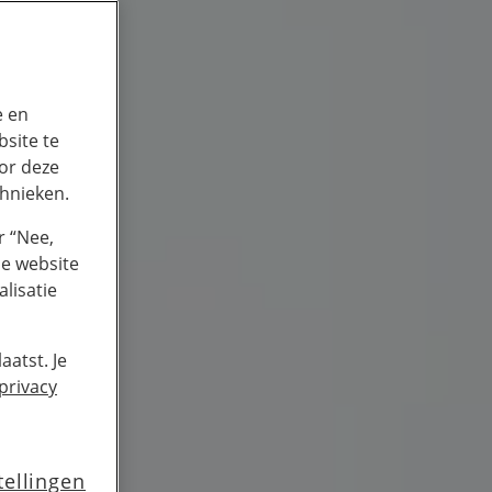
e en
site te
or deze
chnieken.
r “Nee,
de website
lisatie
aatst. Je
privacy
tellingen