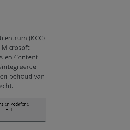
tcentrum (KCC)
 Microsoft
s en Content
eïntegreerde
t en behoud van
echt.
ms en Vodafone
r. Het