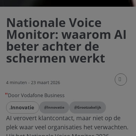
Nationale Voice
Monitor: waarom AI
beter achter de
schermen werkt
klik om
4 minuten
- 23 maart 2026
Door Vodafone Business
Innovatie
#
#
Innovatie
Grootzakelijk
AI verovert klantcontact, maar niet op de
plek waar veel organisaties het verwachten.