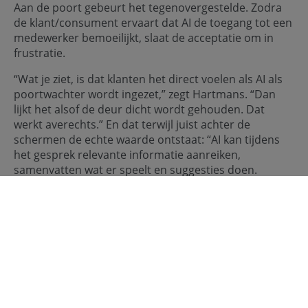
Aan de poort gebeurt het tegenovergestelde. Zodra
de klant/consument ervaart dat AI de toegang tot een
medewerker bemoeilijkt, slaat de acceptatie om in
frustratie.
“Wat je ziet, is dat klanten het direct voelen als AI als
poortwachter wordt ingezet,” zegt Hartmans. “Dan
lijkt het alsof de deur dicht wordt gehouden. Dat
werkt averechts.” En dat terwijl juist achter de
schermen de echte waarde ontstaat: “AI kan tijdens
het gesprek relevante informatie aanreiken,
samenvatten wat er speelt en suggesties doen.
Daardoor kan een medewerker sneller en beter
helpen.”
Slechts ongeveer de helft van de consumenten
beoordeelt dit soort toepassingen positief, en een
aanzienlijk deel ervaart ze als omslachtig. De
boodschap is helder: AI mag aanwezig zijn, maar niet
zichtbaar blokkeren. Dat beeld wordt versterkt
doordat nog altijd circa 43 procent van de