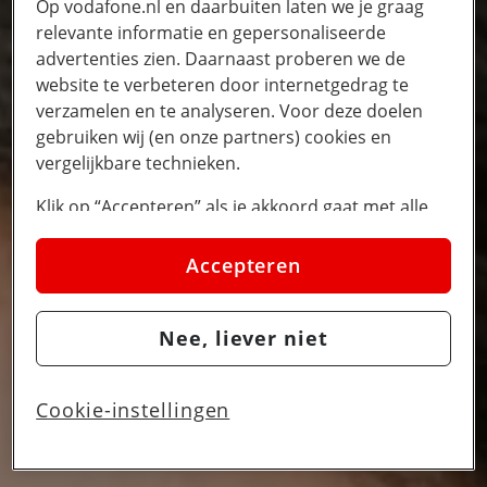
Op vodafone.nl en daarbuiten laten we je graag
relevante informatie en gepersonaliseerde
advertenties zien. Daarnaast proberen we de
website te verbeteren door internetgedrag te
verzamelen en te analyseren. Voor deze doelen
gebruiken wij (en onze partners) cookies en
vergelijkbare technieken.
Klik op “Accepteren” als je akkoord gaat met alle
cookies. Kies je voor “Nee, liever niet”, dan
plaatsen we alleen strikt noodzakelijke cookies om
Accepteren
de website goed te laten werken. Dat betekent dat
we geen vormen van personalisatie toepassen.
Nee, liever niet
Via cookie instellingen kan je zelf bepalen welke
cookies worden geplaatst. Je kan je keuze altijd
wijzigen of intrekken op de
cookies pagina
. In ons
Cookie-instellingen
privacy beleid
lees je meer over hoe we omgaan
met jouw privacy.