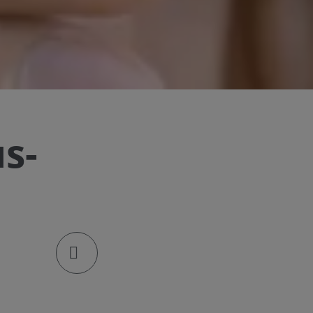
us-
klik om de deellinks te openen