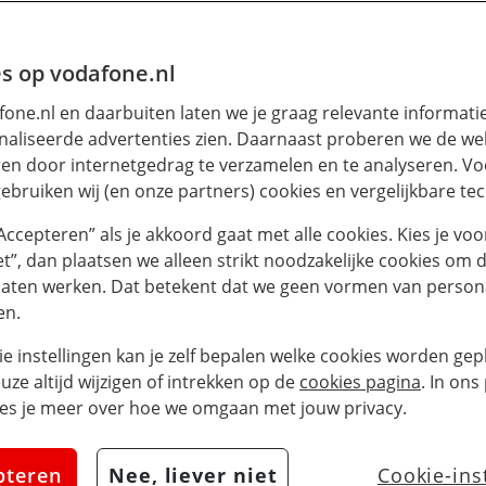
s op vodafone.nl
one.nl en daarbuiten laten we je graag relevante informati
aliseerde advertenties zien. Daarnaast proberen we de web
en door internetgedrag te verzamelen en te analyseren. Vo
ebruiken wij (en onze partners) cookies en vergelijkbare te
“Accepteren” als je akkoord gaat met alle cookies. Kies je voo
iet”, dan plaatsen we alleen strikt noodzakelijke cookies om 
laten werken. Dat betekent dat we geen vormen van persona
en.
ie instellingen kan je zelf bepalen welke cookies worden gepl
euze altijd wijzigen of intrekken op de
cookies pagina
. In ons
es je meer over hoe we omgaan met jouw privacy.
pteren
Nee, liever niet
Cookie-ins