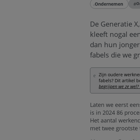
Ondernemen
#
O
De Generatie X
kleeft nogal ee
dan hun jongere
fabels die we 
Zijn oudere werknem
fabels? Dit artikel
begrijpen we ze wel? 
Laten we eerst eens
is in 2024 86 proc
Het aantal werkende
met twee grootste 