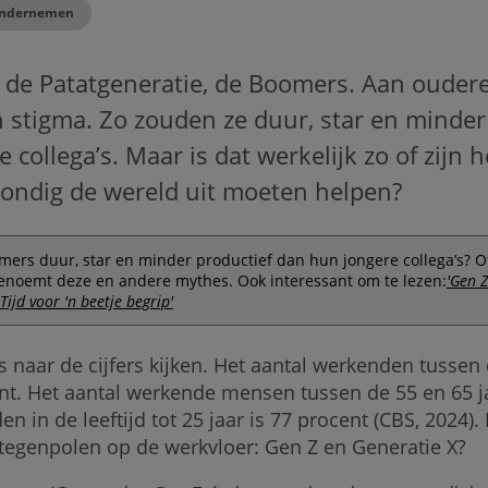
ndernemen
, de Patatgeneratie, de Boomers. Aan oude
n stigma. Zo zouden ze duur, star en minder 
 collega’s. Maar is dat werkelijk zo of zijn 
grondig de wereld uit moeten helpen?
ers duur, star en minder productief dan hun jongere collega’s? Of
 benoemt deze en andere mythes. Ook interessant om te lezen:
'Gen 
Tijd voor 'n beetje begrip'
 naar de cijfers kijken. Het aantal werkenden tussen 
ent. Het aantal werkende mensen tussen de 55 en 65 ja
n in de leeftijd tot 25 jaar is 77 procent (CBS, 2024).
tegenpolen op de werkvloer: Gen Z en Generatie X?