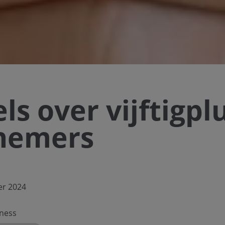
ls over vijftigpl
nemers
er 2024
ness