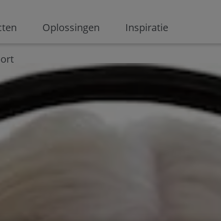
ge
cten
Oplossingen
Inspiratie
Digitalisering
Ondernemen
Digital marketing
Innovati
ort