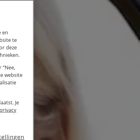
e en
site te
or deze
chnieken.
r “Nee,
de website
lisatie
aatst. Je
privacy
tellingen