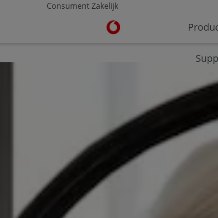
Consument
Zakelijk
Ga naar de Vodafone homepa
Produ
V-Hub
Moderne werkplek
Veilig werken
Supp