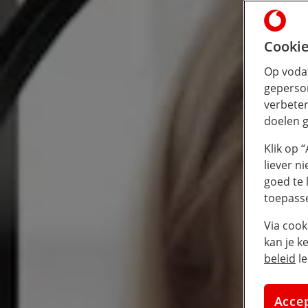
Cookie
Op vodaf
geperson
verbeter
doelen g
Klik op 
liever n
goed te 
toepass
Via cook
kan je k
beleid
le
Acce