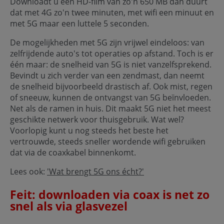
Downloadt u een HD-film van zo'n 650 MB dan duurt
dat met 4G zo'n twee minuten, met wifi een minuut en
met 5G maar een luttele 5 seconden.
De mogelijkheden met 5G zijn vrijwel eindeloos: van
zelfrijdende auto's tot operaties op afstand. Toch is er
één maar: de snelheid van 5G is niet vanzelfsprekend.
Bevindt u zich verder van een zendmast, dan neemt
de snelheid bijvoorbeeld drastisch af. Ook mist, regen
of sneeuw, kunnen de ontvangst van 5G beïnvloeden.
Net als de ramen in huis. Dit maakt 5G niet het meest
geschikte netwerk voor thuisgebruik. Wat wel?
Voorlopig kunt u nog steeds het beste het
vertrouwde, steeds sneller wordende wifi gebruiken
dat via de coaxkabel binnenkomt.
Lees ook:
'Wat brengt 5G ons écht?'
Feit: downloaden via coax is net zo
snel als via glasvezel