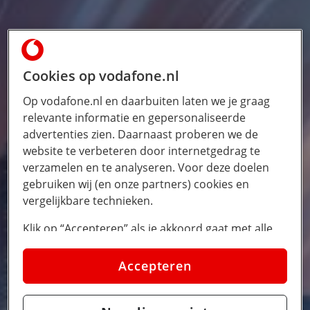
Cookies op vodafone.nl
Op vodafone.nl en daarbuiten laten we je graag
relevante informatie en gepersonaliseerde
advertenties zien. Daarnaast proberen we de
website te verbeteren door internetgedrag te
verzamelen en te analyseren. Voor deze doelen
gebruiken wij (en onze partners) cookies en
vergelijkbare technieken.
Klik op “Accepteren” als je akkoord gaat met alle
cookies. Kies je voor “Nee, liever niet”, dan
plaatsen we alleen strikt noodzakelijke cookies om
Accepteren
de website goed te laten werken. Dat betekent dat
we geen vormen van personalisatie toepassen.