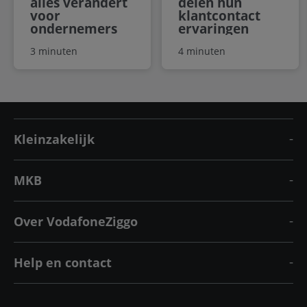
alles verandert
delen hun
voor
klantcontact
ondernemers
ervaringen
3 minuten
4 minuten
Kleinzakelijk
MKB
Over VodafoneZiggo
Help en contact