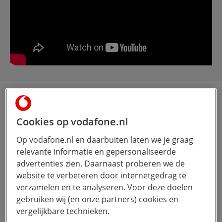
Weheat wint De
Nationale
Cookies op vodafone.nl
Ondernemersprijs
Op vodafone.nl en daarbuiten laten we je graag
relevante informatie en gepersonaliseerde
2025
advertenties zien. Daarnaast proberen we de
website te verbeteren door internetgedrag te
verzamelen en te analyseren. Voor deze doelen
klik om
gebruiken wij (en onze partners) cookies en
3 minutes
- 14 maart 2025
vergelijkbare technieken.