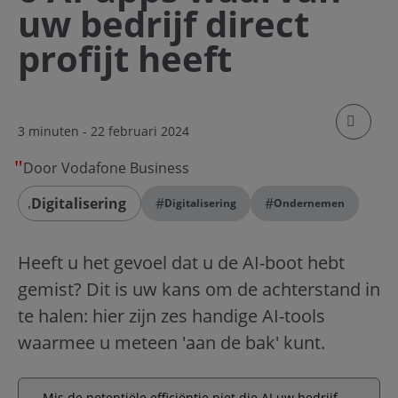
uw bedrijf direct
profijt heeft
klik om
3 minuten
- 22 februari 2024
Door Vodafone Business
Digitalisering
#
#
Digitalisering
Ondernemen
Heeft u het gevoel dat u de AI-boot hebt
gemist? Dit is uw kans om de achterstand in
te halen: hier zijn zes handige AI-tools
waarmee u meteen 'aan de bak' kunt.
Mis de potentiële efficiëntie niet die AI uw bedrijf