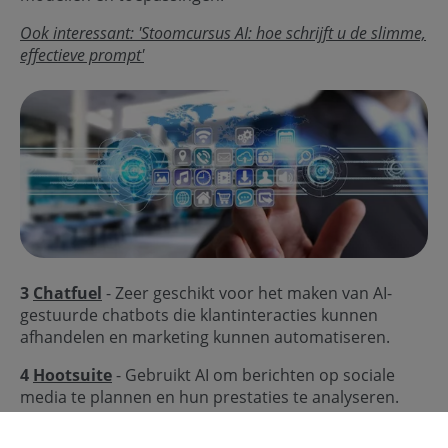
Ook interessant: 'Stoomcursus AI: hoe schrijft u de slimme,
effectieve prompt'
3
Chatfuel
- Zeer geschikt voor het maken van AI-
gestuurde chatbots die klantinteracties kunnen
afhandelen en marketing kunnen automatiseren.
4
Hootsuite
- Gebruikt AI om berichten op sociale
media te plannen en hun prestaties te analyseren.
5
Shopify Magic
- Een suite van gratis AI-gebaseerde