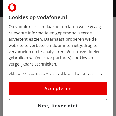
Cookies op vodafone.nl
Op vodafone.nl en daarbuiten laten we je graag
Telefoon
Android
Android-16
relevante informatie en gepersonaliseerde
Android 16: wat bracht
advertenties zien. Daarnaast proberen we de
website te verbeteren door internetgedrag te
deze update?
verzamelen en te analyseren. Voor deze doelen
gebruiken wij (en onze partners) cookies en
Android 16 is de grote update van 2025 van
vergelijkbare technieken.
het besturingssysteem voor veel
Klik op “Accepteren” als je akkoord gaat met alle
smartphones. Het brengt handige
cookies. Kies je voor “Nee, liever niet”, dan
vernieuwingen en extra functies die het
plaatsen we alleen strikt noodzakelijke cookies om
Accepteren
gebruik van telefoon makkelijker, sneller én
de website goed te laten werken. Dat betekent dat
we geen vormen van personalisatie toepassen.
veiliger maken. Het is de opvolger van
Nee, liever niet
Android 15
en wordt als eerste uitgerold
Via cookie instellingen kan je zelf bepalen welke
naar toestellen van bekende merken zoals
cookies worden geplaatst. Je kan je keuze altijd