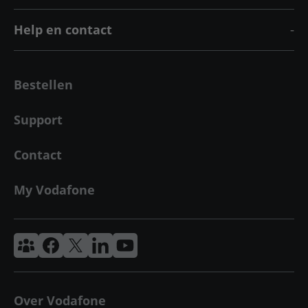
Help en contact
Bestellen
Support
Contact
My Vodafone
Vodafone & Ziggo Community
Vodafone Facebook
Vodafone X
VodafoneZiggo LinkedIn
Vodafone YouTube
Over Vodafone