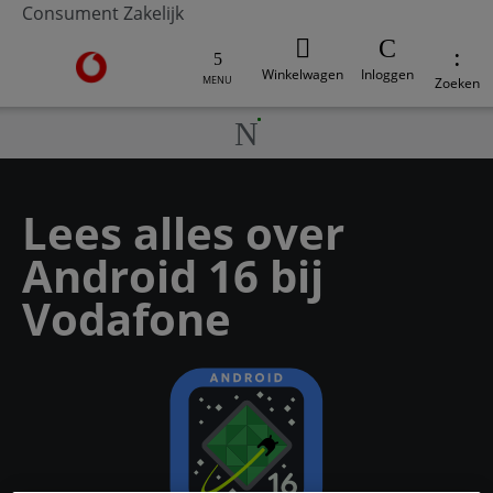
Consument
Zakelijk
Ga naar de Vodafone homepage
Winkelwagen
Inloggen
MENU
Zoeken
Lees alles over
Android 16 bij
Vodafone