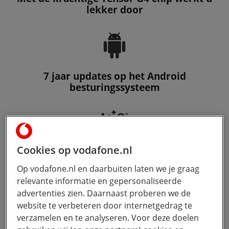
lekker door
7 jaar updates op het Android
besturingssysteem
Cookies op vodafone.nl
Doe efficiënt zaken op de Pixel 9 telefoon
met Google AI
Op vodafone.nl en daarbuiten laten we je graag
relevante informatie en gepersonaliseerde
advertenties zien. Daarnaast proberen we de
website te verbeteren door internetgedrag te
verzamelen en te analyseren. Voor deze doelen