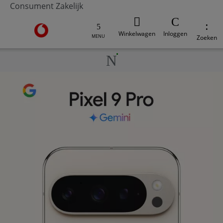
Consument
Zakelijk
Ga naar de Vodafone homepage
Winkelwagen
Inloggen
MENU
Zoeken