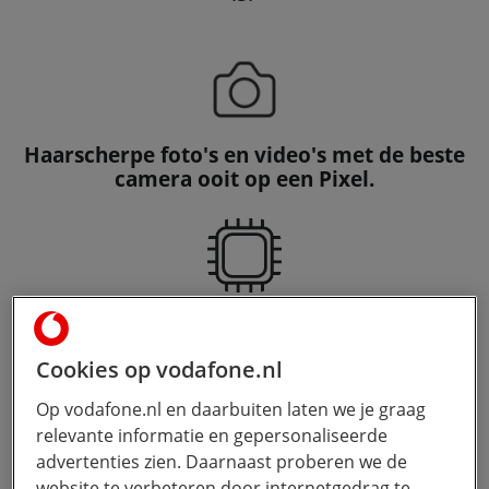
Haarscherpe foto's en video's met de beste
camera ooit op een Pixel.
De krachtige Google Tensor G4 chip met
uitstekende prestaties.
Cookies op vodafone.nl
Op vodafone.nl en daarbuiten laten we je graag
relevante informatie en gepersonaliseerde
advertenties zien. Daarnaast proberen we de
Het Android besturingssysteem met 7 jaar
website te verbeteren door internetgedrag te