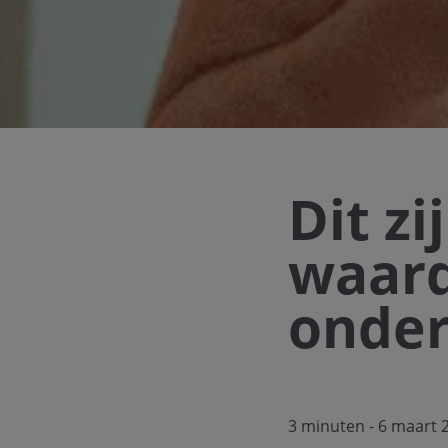
Dit zi
waard
onde
3 minuten
- 6 maart 