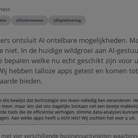
ness
#
#
atie
Ondernemen
Digitalisering
rs ontsluit AI ontelbare mogelijkheden. Ma
e niet. In de huidige wildgroei aan AI-gestuu
e bepalen welke nu echt geschikt zijn voor 
j hebben talloze apps getest en komen tot d
waarde bieden.
nce (AI) bewijst dat technologie ons leven volledig kan veranderen. H
t meer, maar iets dat ons dagelijks bestaan nét een beetje makkeli
de tools die de efficiëntie verhogen, slimme data-analyses kunne
gen. Aan welke apps heeft u écht iets? Wij zochten het voor u uit.
met vier verschillende businessactiviteiten waarbin