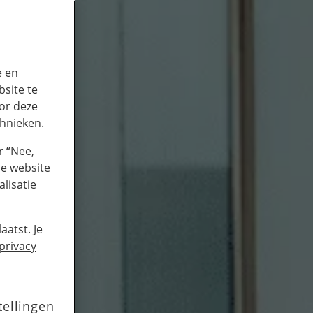
e en
site te
or deze
chnieken.
r “Nee,
de website
lisatie
aatst. Je
privacy
tellingen