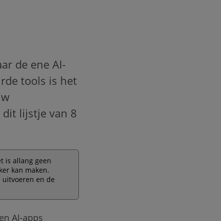
ar de ene AI-
rde tools is het
uw
it lijstje van 8
et is allang geen
jker kan maken.
n uitvoeren en de
nen AI-apps