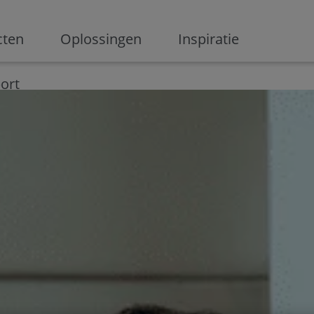
ge
cten
Oplossingen
Inspiratie
Digitalisering
Ondernemen
Digital marketing
Innovati
ort