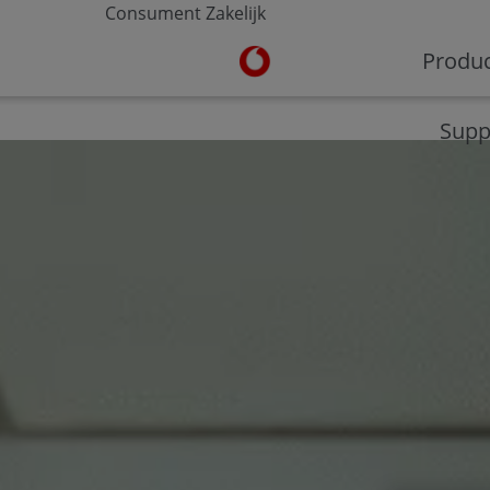
Consument
Zakelijk
Ga naar de Vodafone homepa
Produ
V-Hub
Moderne werkplek
Veilig werken
Supp