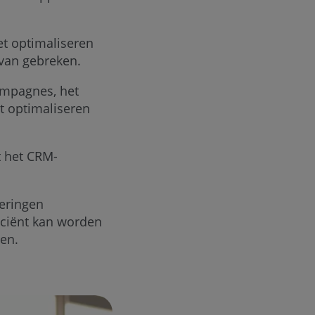
et optimaliseren
 van gebreken.
ampagnes, het
t optimaliseren
t het CRM-
eringen
iciënt kan worden
gen.