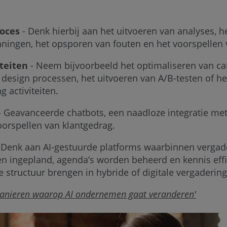
roces
- Denk hierbij aan het uitvoeren van analyses, h
nningen, het opsporen van fouten en het voorspellen
teiten
- Neem bijvoorbeeld het optimaliseren van c
design processen, het uitvoeren van A/B-testen of he
 activiteiten.
 Geavanceerde chatbots, een naadloze integratie me
oorspellen van klantgedrag.
 Denk aan AI-gestuurde platforms waarbinnen vergad
n ingepland, agenda’s worden beheerd en kennis eff
e structuur brengen in hybride of digitale vergaderin
manieren waarop AI ondernemen gaat veranderen'