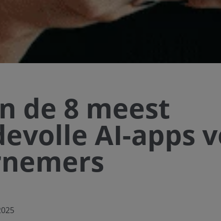
jn de 8 meest
evolle AI-apps v
rnemers
2025