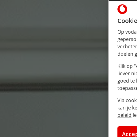
Cookie
Op vodaf
geperson
verbeter
doelen g
Klik op 
liever n
goed te 
toepass
Via cook
kan je k
beleid
le
Acce