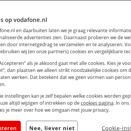
s op vodafone.nl
one.nl en daarbuiten laten we je graag relevante informati
aliseerde advertenties zien. Daarnaast proberen we de web
en door internetgedrag te verzamelen en te analyseren. Vo
ebruiken wij (en onze partners) cookies en vergelijkbare te
“Accepteren” als je akkoord gaat met alle cookies. Kies je voo
iet”, dan plaatsen we alleen strikt noodzakelijke cookies om 
laten werken. Dat betekent dat we geen vormen van persona
en.
ie instellingen kan je zelf bepalen welke cookies worden gepl
euze altijd wijzigen of intrekken op de
cookies pagina
. In ons
es je meer over hoe we omgaan met jouw privacy.
pteren
Nee, liever niet
Cookie-ins