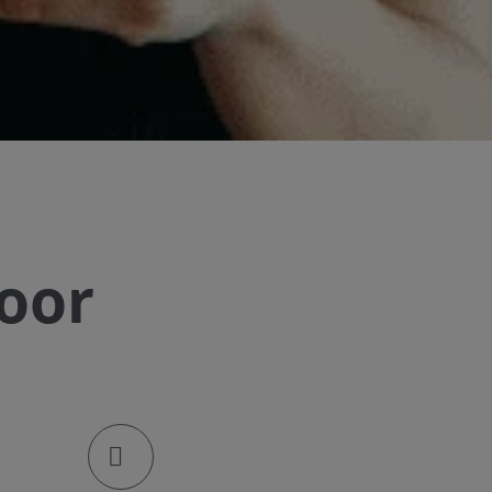
oor
klik om de deellinks te openen