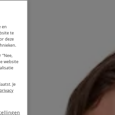
e en
site te
or deze
chnieken.
r “Nee,
de website
lisatie
aatst. Je
privacy
tellingen