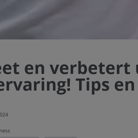
et en verbetert 
rvaring! Tips en
2024
ness