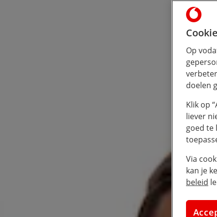
Cookie
Op vodaf
geperson
verbeter
doelen g
Klik op 
liever n
goed te 
toepass
Via cook
kan je k
beleid
le
Acce