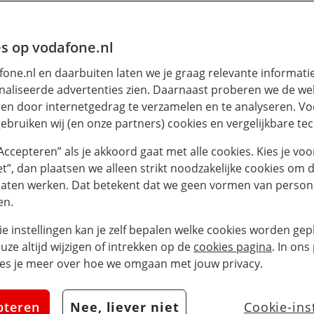
s op vodafone.nl
one.nl en daarbuiten laten we je graag relevante informati
aliseerde advertenties zien. Daarnaast proberen we de web
en door internetgedrag te verzamelen en te analyseren. Vo
ebruiken wij (en onze partners) cookies en vergelijkbare te
“Accepteren” als je akkoord gaat met alle cookies. Kies je voo
iet”, dan plaatsen we alleen strikt noodzakelijke cookies om 
laten werken. Dat betekent dat we geen vormen van persona
en.
ie instellingen kan je zelf bepalen welke cookies worden gepl
euze altijd wijzigen of intrekken op de
cookies pagina
. In ons
es je meer over hoe we omgaan met jouw privacy.
pteren
Nee, liever niet
Cookie-ins