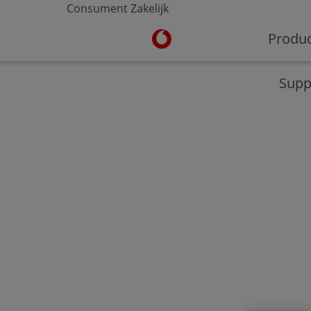
Consument
Zakelijk
Ga naar de Vodafone homepa
Produ
V-Hub
Moderne werkplek
Veilig werken
Supp