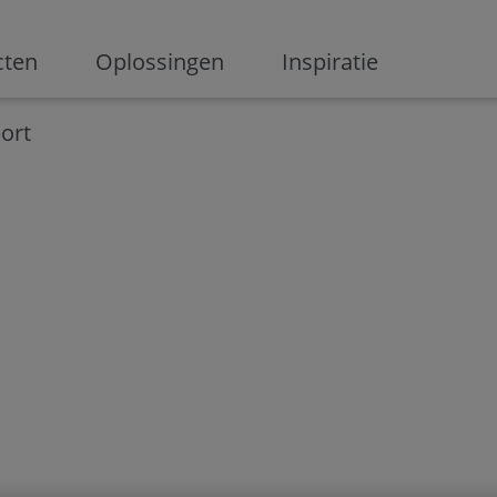
ge
cten
Oplossingen
Inspiratie
Digitalisering
Ondernemen
Digital marketing
Innovati
ort