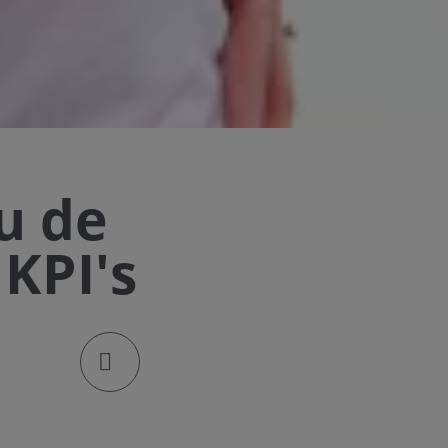
u de
 KPI's
klik om de deellinks te openen