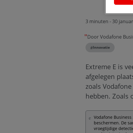
3 minuten
- 30 januar
Door Vodafone Busi
#
Innovatie
Extreme E is ve
afgelegen plaat
zoals Vodafone 
hebben. Zoals o
Vodafone Business 
beschermen. De sam
vroegtijdige detect