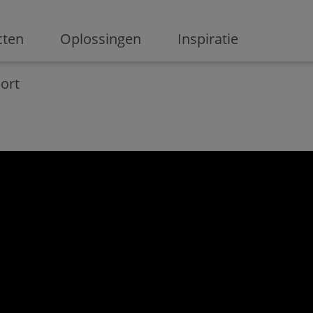
ge
cten
Oplossingen
Inspiratie
Digitalisering
Ondernemen
Digital marketing
Innovati
ort