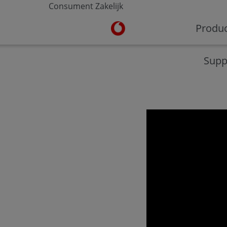
Consument
Zakelijk
Ga naar de Vodafone homepa
Produ
V-Hub
Moderne werkplek
Veilig werken
Supp