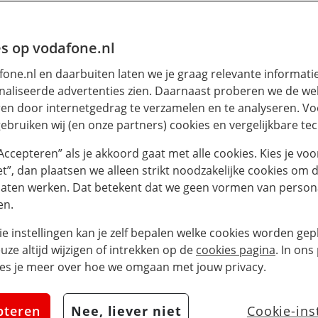
s op vodafone.nl
one.nl en daarbuiten laten we je graag relevante informati
aliseerde advertenties zien. Daarnaast proberen we de web
en door internetgedrag te verzamelen en te analyseren. Vo
ebruiken wij (en onze partners) cookies en vergelijkbare te
“Accepteren” als je akkoord gaat met alle cookies. Kies je voo
iet”, dan plaatsen we alleen strikt noodzakelijke cookies om 
laten werken. Dat betekent dat we geen vormen van persona
one Business zet
en.
ie instellingen kan je zelf bepalen welke cookies worden gepl
gen bosbranden 
euze altijd wijzigen of intrekken op de
cookies pagina
. In ons
es je meer over hoe we omgaan met jouw privacy.
nië (video)
pteren
Nee, liever niet
Cookie-ins