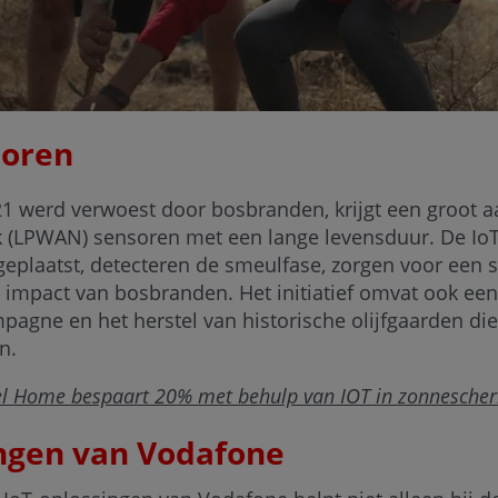
soren
021 werd verwoest door bosbranden, krijgt een groot 
 (LPWAN) sensoren met een lange levensduur. De IoT
plaatst, detecteren de smeulfase, zorgen voor een sn
impact van bosbranden. Het initiatief omvat ook een
agne en het herstel van historische olijfgaarden d
n.
el Home bespaart 20% met behulp van IOT in zonnescher
ingen van Vodafone