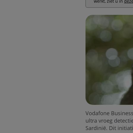
werkt, ziet u in
deze
Vodafone Business
ultra vroeg detect
Sardinië. Dit initi