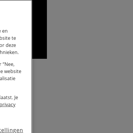
e en
site te
or deze
chnieken.
r “Nee,
de website
lisatie
 IoT
aatst. Je
op
privacy
tellingen