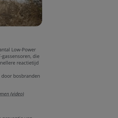
aantal Low-Power
-gassensoren, die
ellere reactietijd
ie door bosbranden
men (video)