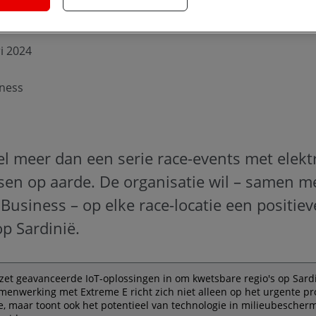
i 2024
ness
el meer dan een serie race-events met elekt
sen op aarde. De organisatie wil – samen m
Business – op elke race-locatie een positie
p Sardinië.
zet geavanceerde IoT-oplossingen in om kwetsbare regio's op Sardi
enwerking met Extreme E richt zich niet alleen op het urgente p
ie, maar toont ook het potentieel van technologie in milieubescher