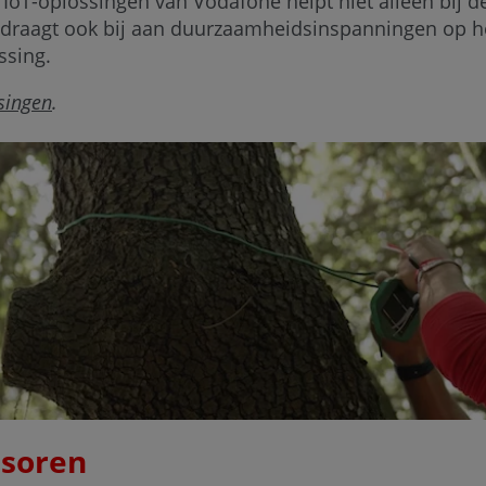
 IoT-oplossingen van Vodafone helpt niet alleen bij d
draagt ook bij aan duurzaamheidsinspanningen op h
sing.
singen
.
soren