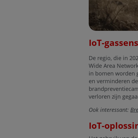
IoT-gassen
De regio, die in 2
Wide Area Network
in bomen worden ge
en verminderen de 
brandpreventiecamp
verloren zijn gegaa
Ook interessant:
Br
IoT-oploss