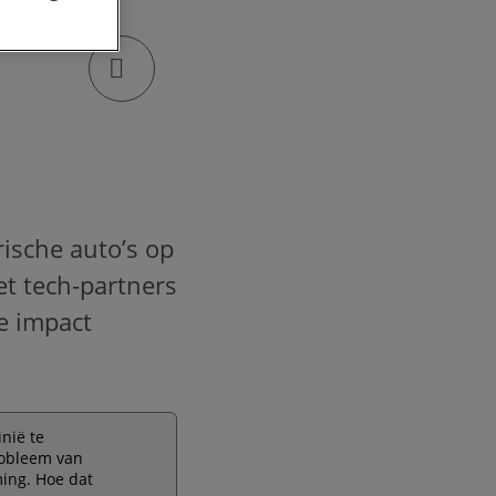
klik om de deellinks te openen
rische auto’s op
et tech-partners
ve impact
nië te
robleem van
ming. Hoe dat