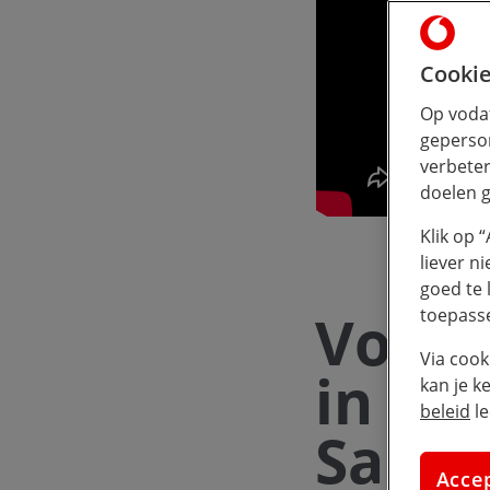
Cookie
Op vodaf
geperson
verbeter
doelen g
Klik op 
liever n
goed te 
Vodaf
toepass
Via cook
in te
kan je k
beleid
le
Sardi
Acce