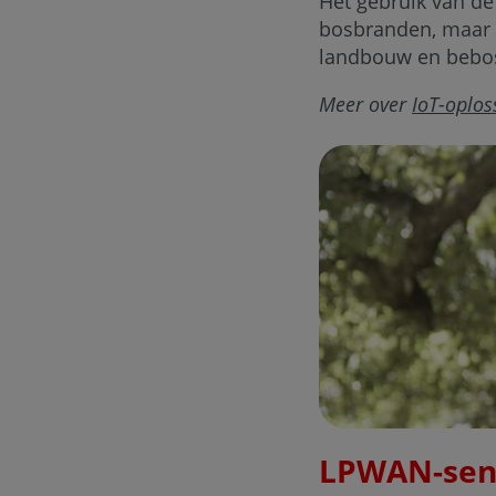
Het gebruik van de
bosbranden, maar 
landbouw en bebos
Meer over
IoT-oplos
LPWAN-sen