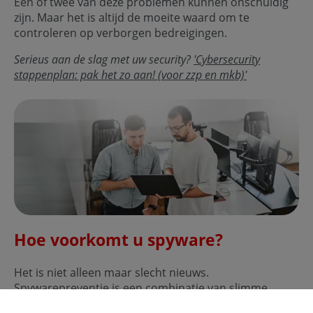
Een of twee van deze problemen kunnen onschuldig
zijn. Maar het is altijd de moeite waard om te
controleren op verborgen bedreigingen.
Serieus aan de slag met uw security?
'Cybersecurity
stappenplan: pak het zo aan! (voor zzp en mkb)'
Hoe voorkomt u spyware?
Het is niet alleen maar slecht nieuws.
Spywarepreventie is een combinatie van slimme
gewoonten en degelijke technologie.