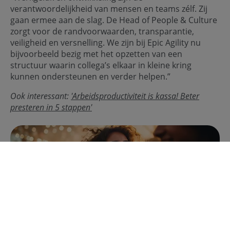
verantwoordelijkheid van mensen en teams zélf. Zij
gaan ermee aan de slag. De Head of People & Culture
zorgt voor de randvoorwaarden, transparantie,
veiligheid en versnelling. We zijn bij Epic Agility nu
bijvoorbeeld bezig met het opzetten van een
structuur waarin collega’s elkaar in kleine kring
kunnen ondersteunen en verder helpen.”
Ook interessant:
'Arbeidsproductiviteit is kassa! Beter
presteren in 5 stappen'
Waarin onderscheiden GenZ’ers
zich op de werkvloer?