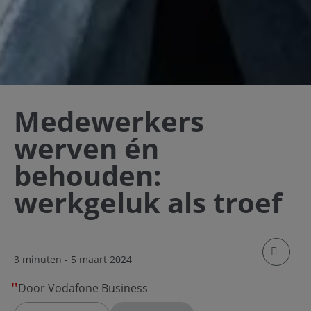
Medewerkers
werven én
behouden:
werkgeluk als troef
klik om
3 minuten
- 5 maart 2024
Door Vodafone Business