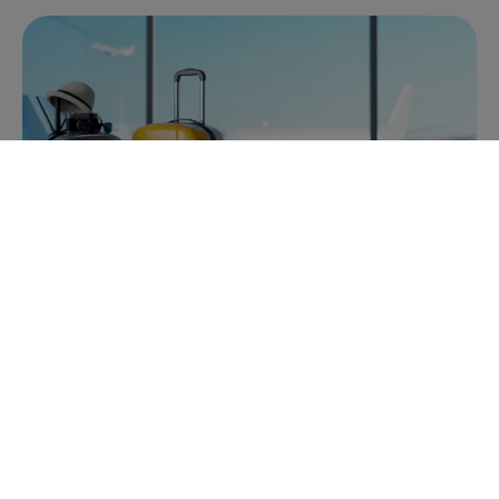
Tip: maak voor vertrek een
vakantieprotocol
Rust tijdens de vakantie ontstaat grotendeels al voor
vertrek. Bijvoorbeeld door afspraken te maken over
wat er tijdens uw afwezigheid moet gebeuren.
Vrooland adviseert om betrokkenen goed te
informeren. Klanten en collega’s moeten weten hoe
lang u afwezig bent, wanneer u terug bent en waar zij
terechtkunnen als iets niet kan wachten.