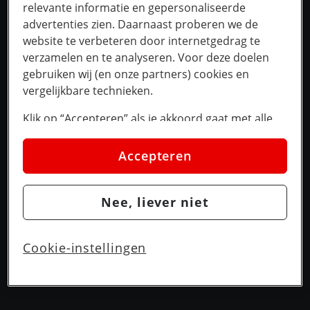
relevante informatie en gepersonaliseerde
advertenties zien. Daarnaast proberen we de
website te verbeteren door internetgedrag te
verzamelen en te analyseren. Voor deze doelen
gebruiken wij (en onze partners) cookies en
vergelijkbare technieken.
Klik op “Accepteren” als je akkoord gaat met alle
cookies. Kies je voor “Nee, liever niet”, dan
plaatsen we alleen strikt noodzakelijke cookies om
Accepteren
de website goed te laten werken. Dat betekent dat
we geen vormen van personalisatie toepassen.
Nee, liever niet
Via cookie instellingen kan je zelf bepalen welke
cookies worden geplaatst. Je kan je keuze altijd
wijzigen of intrekken op de
cookies pagina
. In ons
Cookie-instellingen
privacy beleid
lees je meer over hoe we omgaan
met jouw privacy.