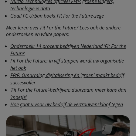
Nurtio Technologies officieel FFtF: groene vingers,
technologie & data
Goal! FC Urban boekt Fit For the Future-zege
Meer leren over Fit For the Future? Lees ook de andere
onderzoeken en white papers:
Onderzoek: 14 procent bedrijven Nederland ‘Fit For the
Future’
Fit For the Future: in vijf stappen wordt uw organisatie
het ook
FFtF: Omarming digitalisering én ‘groen’ maakt bedrijf
succesvoller
'Fit For the Future'-bedrijven: duurzaam meer kans dan
‘moetje’
Hoe gaat u voor uw bedrijf de vertrouwenskloof tegen