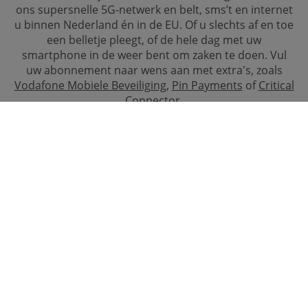
ons supersnelle 5G-netwerk en belt, sms’t en internet
u binnen Nederland én in de EU. Of u slechts af en toe
een belletje pleegt, of de hele dag met uw
smartphone in de weer bent om zaken te doen. Vul
uw abonnement naar wens aan met extra's, zoals
Vodafone Mobiele Beveiliging
,
Pin Payments
of
Critical
Connector
.