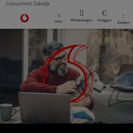
Consument
Zakelijk
Ga naar de Vodafone homepage
Winkelwagen
Inloggen
MENU
Zoeken