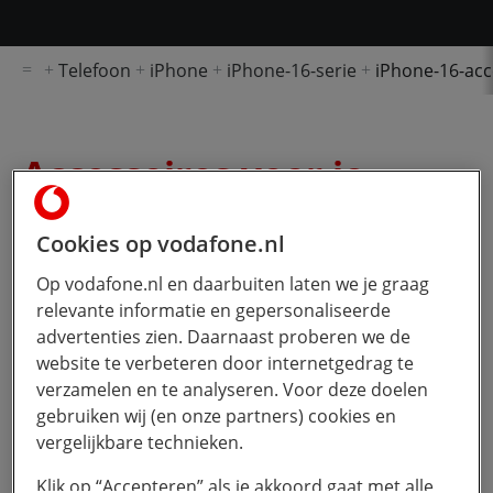
Telefoon
iPhone
iPhone-16-serie
iPhone-16-acc
Accessoires voor je
nieuwe iPhone 16
Cookies op vodafone.nl
Heb je net de
iPhone 16
,
iPhone 16 Plus
,
Op vodafone.nl en daarbuiten laten we je graag
iPhone 16 Pro
,
iPhone 16 Pro Max
of
iPhone
relevante informatie en gepersonaliseerde
16e
besteld? Wellicht dat je dan nog even
advertenties zien. Daarnaast proberen we de
moet wachten tot deze binnenkomt en dat
website te verbeteren door internetgedrag te
verzamelen en te analyseren. Voor deze doelen
is direct een mooi moment om te kijken
gebruiken wij (en onze partners) cookies en
naar accessoires voor je nieuwe iPhone! Of
vergelijkbare technieken.
het nou gaat om een tweede oplader of een
mooi hoesje voor je telefoon: je iPhone is
Klik op “Accepteren” als je akkoord gaat met alle