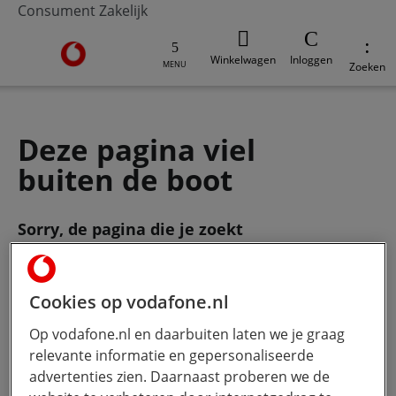
Consument
Zakelijk
Ga naar de Vodafone homepage
Winkelwagen
Inloggen
MENU
Zoeken
Deze pagina viel
buiten de boot
Sorry, de pagina die je zoekt
bestaat
niet meer. Gebruik de zoekbalk
om je vraag te stellen.
Cookies op vodafone.nl
Op vodafone.nl en daarbuiten laten we je graag
Wat wil je weten?
Hoe meer jij
relevante informatie en gepersonaliseerde
typt, hoe beter onze Ai werkt.
advertenties zien. Daarnaast proberen we de