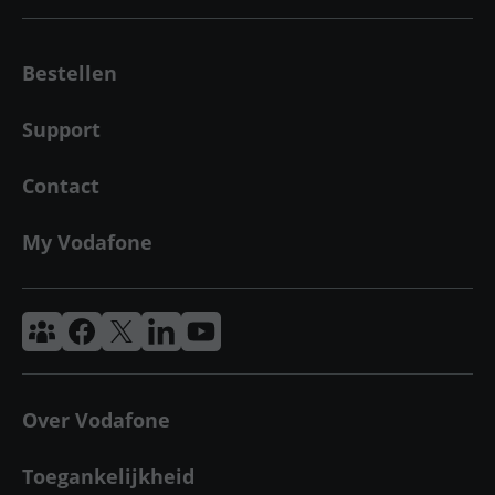
Bestellen
Support
Contact
My Vodafone
Vodafone & Ziggo Community
Vodafone Facebook
Vodafone X
VodafoneZiggo LinkedIn
Vodafone YouTube
Over Vodafone
Toegankelijkheid