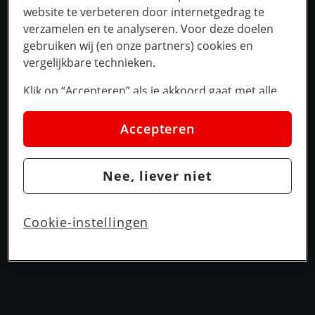
website te verbeteren door internetgedrag te
verzamelen en te analyseren. Voor deze doelen
gebruiken wij (en onze partners) cookies en
vergelijkbare technieken.
Klik op “Accepteren” als je akkoord gaat met alle
cookies. Kies je voor “Nee, liever niet”, dan
plaatsen we alleen strikt noodzakelijke cookies om
Accepteren
de website goed te laten werken. Dat betekent dat
we geen vormen van personalisatie toepassen.
Nee, liever niet
Via cookie instellingen kan je zelf bepalen welke
cookies worden geplaatst. Je kan je keuze altijd
wijzigen of intrekken op de
cookies pagina
. In ons
Cookie-instellingen
privacy beleid
lees je meer over hoe we omgaan
met jouw privacy.