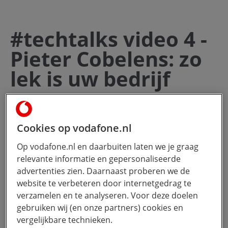
#techtalks video 4 -
Pieter Cobelens: zo
lek is uw bedrijf
klik om
3 minuten
- 25 augustus 2024
Cookies op vodafone.nl
Door Vodafone Business
Op vodafone.nl en daarbuiten laten we je graag
relevante informatie en gepersonaliseerde
Veilig Werken
#
#
Veilig Werken
#techtalks
advertenties zien. Daarnaast proberen we de
website te verbeteren door internetgedrag te
In aflevering 4 van de serie #techtalks laat
verzamelen en te analyseren. Voor deze doelen
gebruiken wij (en onze partners) cookies en
Pieter Cobelens, oud-directeur van de
vergelijkbare technieken.
Militaire Inlichtingen- en Veiligheidsdienst,