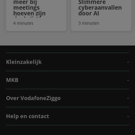
meer bij
Slimmere
meetings
cyberaanvallen
hoeven zijn
door AI
dankzij AI
4 minutes
3 minuten
Kleinzakelijk
MKB
Over VodafoneZiggo
Help en contact