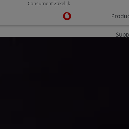
Consument
Zakelijk
Ga naar de Vodafone homepa
Produ
V-Hub
Moderne werkplek
Veilig werken
Supp