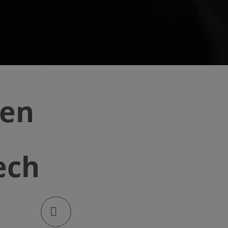
ren
ech
klik om de deellinks te openen