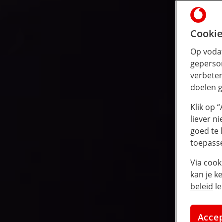
Cookie
Op vodaf
geperson
verbeter
doelen g
Klik op 
liever n
goed te 
toepass
Via cook
kan je k
beleid
le
Acce