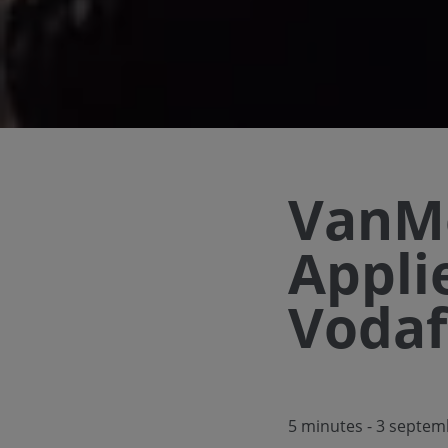
VanM
Appli
Vodaf
5 minutes
- 3 septem