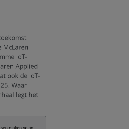
 toekomst
se McLaren
imme IoT-
aren Applied
at ook de IoT-
025. Waar
haal legt het
etsen maken volop