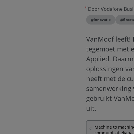
Door Vodafone Busi
#
#
Innovatie
Grootz
VanMoof leeft!
tegemoet met e-
Applied. Daarm
oplossingen va
heeft met de c
samenwerking w
gebruikt VanMoo
uit.
Machine to machine
communicatiekanaal