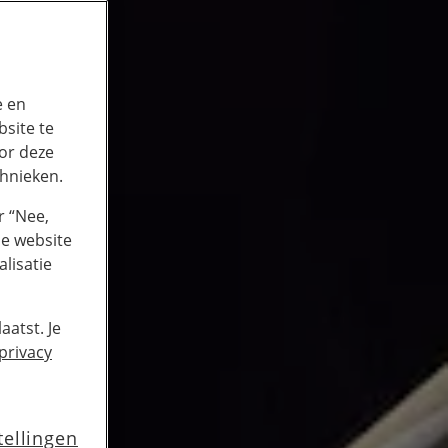
e en
site te
or deze
chnieken.
r “Nee,
de website
lisatie
aatst. Je
privacy
tellingen