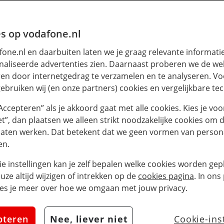
s op vodafone.nl
one.nl en daarbuiten laten we je graag relevante informati
aliseerde advertenties zien. Daarnaast proberen we de web
en door internetgedrag te verzamelen en te analyseren. Vo
ebruiken wij (en onze partners) cookies en vergelijkbare te
“Accepteren” als je akkoord gaat met alle cookies. Kies je voo
iet”, dan plaatsen we alleen strikt noodzakelijke cookies om 
laten werken. Dat betekent dat we geen vormen van persona
en.
ie instellingen kan je zelf bepalen welke cookies worden gepl
euze altijd wijzigen of intrekken op de
cookies pagina
. In ons
es je meer over hoe we omgaan met jouw privacy.
pteren
Nee, liever niet
Cookie-ins