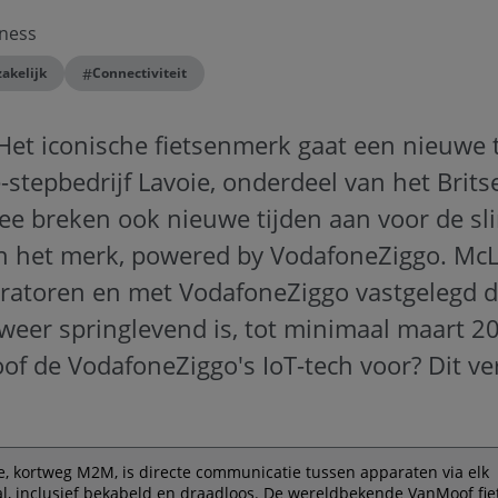
ness
#
akelijk
Connectiviteit
 Het iconische fietsenmerk gaat een nieuwe
stepbedrijf Lavoie, onderdeel van het Brit
ee breken ook nieuwe tijden aan voor de sl
n het merk, powered by VodafoneZiggo. McL
uratoren en met VodafoneZiggo vastgelegd d
eer springlevend is, tot minimaal maart 2
f de VodafoneZiggo's IoT-tech voor? Dit ver
, kortweg M2M, is directe communicatie tussen apparaten via elk
, inclusief bekabeld en draadloos. De wereldbekende VanMoof fi