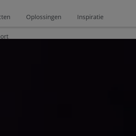
ge
cten
Oplossingen
Inspiratie
Digitalisering
Ondernemen
Digital marketing
Innovati
ort