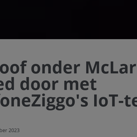
oof onder McLa
ed door met
oneZiggo's IoT-t
ber 2023