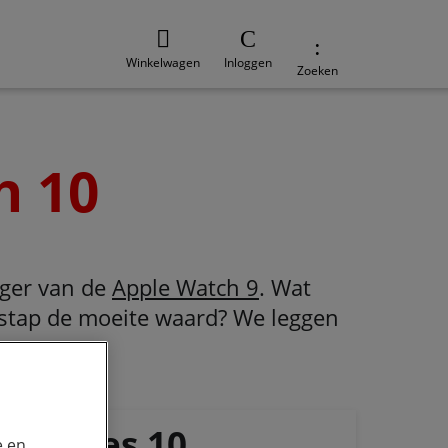
Winkelwagen
Inloggen
Zoeken
h 10
lger van de
Apple Watch 9
. Wat
erstap de moeite waard? We leggen
h Series 10
e en