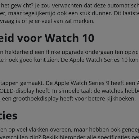
het gewicht? Je zou verwachten dat deze automatisch 
r, maar tegelijkertijd ook een stuk dunner. Dit laatst
vraag is of je er veel van zal merken.
eid voor Watch 10
n helderheid een flinke upgrade ondergaan ten opzich
lke hoek goed kunt zien. De Apple Watch Series 10 ko
stappen gemaakt. De Apple Watch Series 9 heeft een 
 OLED-display heeft. In simpele taal: de watches he
10 een groothoekdisplay heeft voor betere kijkhoeken.
ties
n op veel vlakken overeen, maar hebben ook genoeg i
erschillen zijn? Bekijk hieronder alle specificaties p