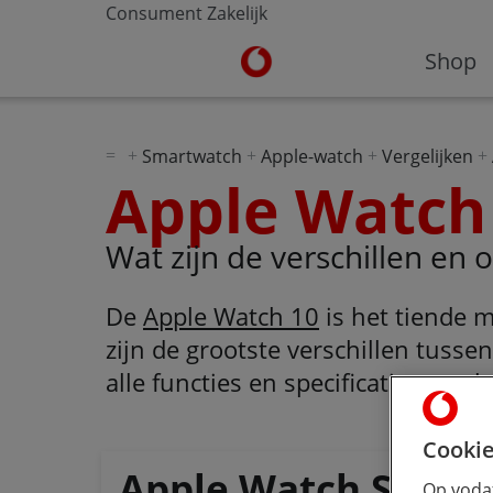
Consument
Zakelijk
Ga naar de Vodafone homepa
Shop
Smartwatch
Apple-watch
Vergelijken
Apple Watch 
Wat zijn de verschillen en
De
Apple Watch 10
is het tiende 
zijn de grootste verschillen tuss
alle functies en specificaties van
Cookie
Apple Watch Series
Op vodaf