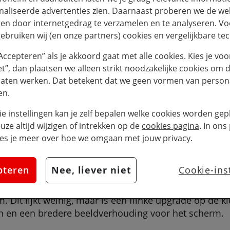
aliseerde advertenties zien. Daarnaast proberen we de web
42 of 46 mm kast
en door internetgedrag te verzamelen en te analyseren. Vo
S10 chip
ebruiken wij (en onze partners) cookies en vergelijkbare te
64 GB opslaggeheugen
Uitgebracht in 2024
“Accepteren” als je akkoord gaat met alle cookies. Kies je voo
iet”, dan plaatsen we alleen strikt noodzakelijke cookies om 
Bestel de Apple Watch
laten werken. Dat betekent dat we geen vormen van persona
en.
ie instellingen kan je zelf bepalen welke cookies worden gepl
euze altijd wijzigen of intrekken op de
cookies pagina
. In ons
es je meer over hoe we omgaan met jouw privacy.
ijk
pteren
Nee, liever niet
Cookie-ins
 en Watch 10 op gebied van uiterlijk is de maat. De 
n worden of een groter of kleiner model beter bij de 
it lijkt weinig, maar is een flinke upgrade op de kl
n en een bredere beeldverhouding voor het scherm.