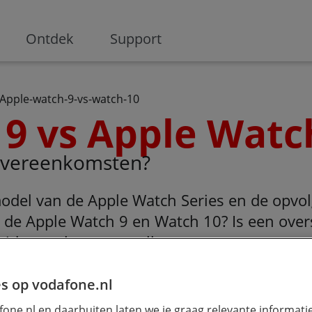
ge
Ontdek
Support
Apple-watch-9-vs-watch-10
9 vs Apple Watc
 overeenkomsten?
model van de Apple Watch Series en de opvo
en de Apple Watch 9 en Watch 10? Is een ov
 beide watches naast elkaar.
s op vodafone.nl
 9
Apple Watc
one.nl en daarbuiten laten we je graag relevante informati