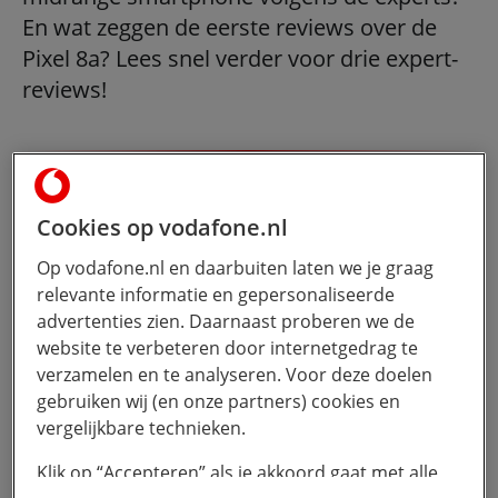
En wat zeggen de eerste reviews over de
Pixel 8a? Lees snel verder voor drie expert-
reviews!
“De Google Pixel 8a is in feite een goedkopere
manier om toegang te krijgen tot een hele
Cookies op vodafone.nl
reeks van Google’s nieuwste slimme en
Op vodafone.nl en daarbuiten laten we je graag
generatieve AI-gebaseerde functies. Het wordt
relevante informatie en gepersonaliseerde
echter geleverd met krachtigere hardware en
advertenties zien. Daarnaast proberen we de
website te verbeteren door internetgedrag te
een nieuwe dosis slimme functies – en er zijn
verzamelen en te analyseren. Voor deze doelen
nu zeven jaar aan software-updates, een
gebruiken wij (en onze partners) cookies en
primeur voor de Pixel A-serie.”
vergelijkbare technieken.
Review TechRadar.com
Klik op “Accepteren” als je akkoord gaat met alle
De Google Pixel 8a is de telefoon met het laagste