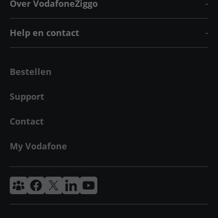
Over VodafoneZiggo
Help en contact
Bestellen
Support
Contact
My Vodafone
Vodafone & Ziggo Community
Vodafone Facebook
Vodafone X
VodafoneZiggo LinkedIn
Vodafone YouTube