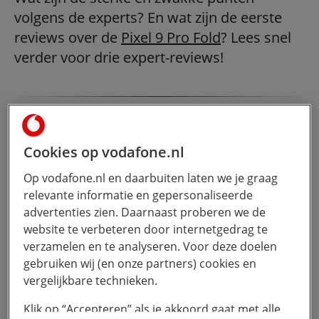
volgens de experts? En wat zijn de eerste
reviews over de
Pixel 9 Pro Fold
? Lees snel
verder voor drie expert-reviews!
“Het is duidelijk dat Google de boodschap
heeft begrepen: het gaat niet alleen om
Cookies op vodafone.nl
specificaties, maar ook om een oogstrelend en
Op vodafone.nl en daarbuiten laten we je graag
aantrekkelijk design. De Google Pixel 9 Pro Fold
relevante informatie en gepersonaliseerde
heeft dat in overvloed.”
advertenties zien. Daarnaast proberen we de
Review Techradar.com
website te verbeteren door internetgedrag te
verzamelen en te analyseren. Voor deze doelen
Op de website van
Techradar
geven ze complimenten
gebruiken wij (en onze partners) cookies en
aan het design van de Google Pixel 9 Pro Fold. Het
vergelijkbare technieken.
model maakt gebruik van premium materialen en
vlakke oppervlakken. Zo maakt de Pixel 9 Pro Fold
Klik op “Accepteren” als je akkoord gaat met alle
gebruik van Corning Gorilla Glass Victus 2, gerecycled