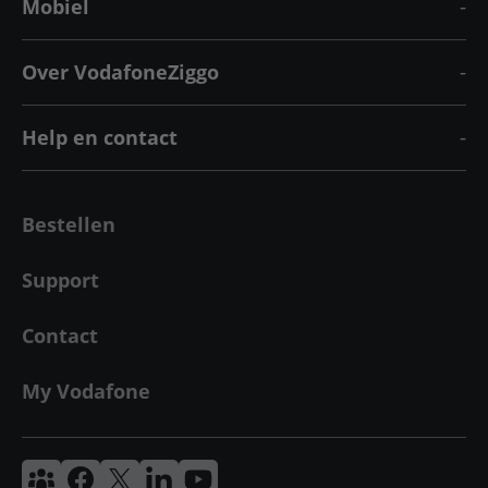
Mobiel
Over VodafoneZiggo
Help en contact
Bestellen
Support
Contact
My Vodafone
Vodafone & Ziggo Community
Vodafone Facebook
Vodafone X
VodafoneZiggo LinkedIn
Vodafone YouTube