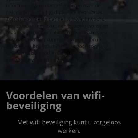
Informeer uw personeel daarom over de
risico’s en geef altijd duidelijke instructies.
Zorg bijvoorbeeld dat het wifi-wachtwoord
niet zomaar met externen gedeeld wordt en
maak eventueel een extra netwerk aan voor
gasten. Externen kunnen dan wel gebruik
maken van het internet, maar geen toegang
krijgen tot bestanden en printers die
gekoppeld zijn aan het bedrijfsnetwerk.
Voordelen van wifi-
beveiliging
Met wifi-beveiliging kunt u zorgeloos
werken.