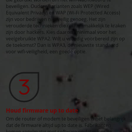
beveiligen. Oudere varianten zoals WEP (Wired
Equivalent Privacy) en WAP (Wi-Fi Protected Access)
zijn voor bedrijven niet veilig genoeg. Het zijn
verouderde technieken die relatief makkelijk te kraken
zijn door hackers. Kies daarom minimaal voor het
veelgebruikte WPA2. Wilt u volledig voorbereid zijn op
de toekomst? Dan is WPA3, de nieuwste standaard
voor wifi-veiligheid, een goede optie.
Houd firmware up to date
Om de router of modem te beveiligen is het belangrijk
dat de firmware altijd up to date is. Fabrikanten
komen regelmatig met software-updates om de