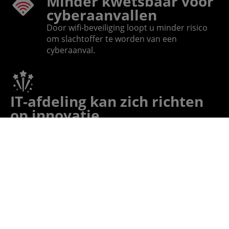
Minder kwetsbaar voor
cyberaanvallen
Door wifi-beveiliging loopt u minder risico
om slachtoffer te worden van een
cyberaanval.
IT-afdeling kan zich richten
op innovatie
Goede beveiliging van uw wifi-netwerk zorgt ervoor
dat de IT-afdeling minder tijd kwijt is met het oplossen
van problemen, waardoor uw medewerkers tijd en
energie kunnen steken in innovatie.