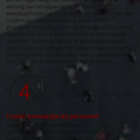
werking van het apparaat te verbeteren en
kwetsbaarheden op te lossen. In veel gevallen worden
routers van internetproviders automatisch
geüpdatet, maar als er een handmatige update wordt
aangeboden kunt u deze het beste zo snel mogelijk
uitvoeren. Let wel op dat als er een foutje gemaakt
wordt tijdens de update, het netwerk daarna mogelijk
niet meer werkt. Om die reden kiezen veel bedrijven
voor updaten in de avond of in het weekend.
Creëer bewustzijn bij personeel
Aan de technische kant valt veel te
optimaliseren, maar ook uw personeel
speelt een grote rol bij beveiligde wifi.