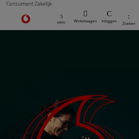
Consument
Zakelijk
Ga naar de Vodafone homepage
Winkelwagen
Inloggen
MENU
Zoeken