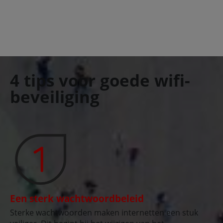
4 tips voor goede wifi-
beveiliging
Een sterk wachtwoordbeleid
Sterke wachtwoorden maken internetten een stuk